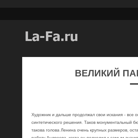
ВЕЛИКИЙ П
Художник и дальше продолжал свои искания - все 
синтетического решения. Таков монументальный бю
такова голова Ленина очень крупных размеров, ост
работу Андреева, когда он подходил к самым знач