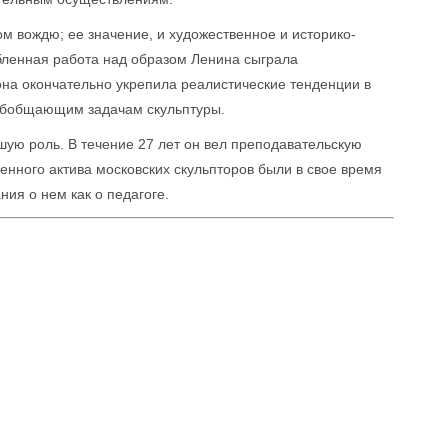
м вождю; ее значение, и художественное и историко-
бленная работа над образом Ленина сыграла
она окончательно укрепила реалистические тенденции в
 обобщающим задачам скульптуры.
шую роль. В течение 27 лет он вел преподавательскую
енного актива московских скульпторов были в свое время
ия о нем как о педагоге.