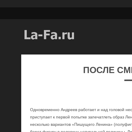
ПОСЛЕ СМ
Одновременно Андреев работает и над головой нес
приступает к первой попытке запечатлеть образ Ле
несколько вариантов «Пишущего Ленина» (полуфиг
берет фигуру в половину натуральной величины. Ле