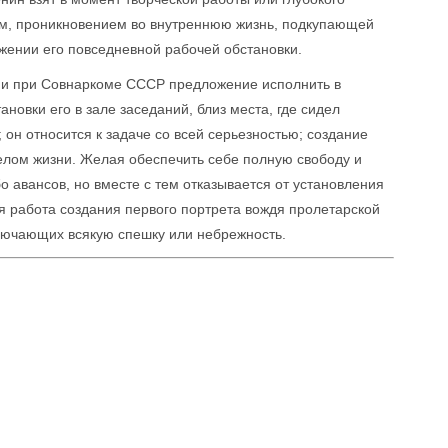
ом, проникновением во внутреннюю жизнь, подкупающей
ужении его повседневной рабочей обстановки.
ии при Совнаркоме СССР предложение исполнить в
ановки его в зале заседаний, близ места, где сидел
он относится к задаче со всей серьезностью; создание
делом жизни. Желая обеспечить себе полную свободу и
бо авансов, но вместе с тем отказывается от установления
я работа создания первого портрета вождя пролетарской
лючающих всякую спешку или небрежность.