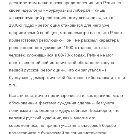
десятилетиям нашего века представления, что Репин по
своей идеологии - «буржуазный либерал», лишь
«сочувствующий революционному движению», что в
1900-х годах «революция становится для него уже
неприемлемой вообще», что «несмотря на то, что Репин
приветствовал революцию», он «не раскрыл характера
революционного движения 1900-х годов», что «как
человек, сложившийся в 60-70-х годах, Репин не мог
понять сложнейшей исторической обстановки кануна
первой русской революции», что он запутался «в
буржуазно-демократической болтовне либералов» и т. д. и
т. п..
Все эти достаточно противоречивые и, как правило, мало
обоснованные фактами суждения сделаны без учета
ленинского положения о «двух войнах». Бесспорно, что
великий русский художник, как и многие его
современники, не принял участия в классовой борьбе
пролетариата с буржуазией за социалистическое