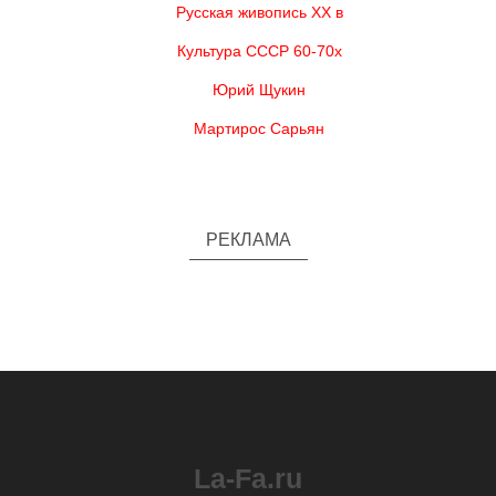
Русская живопись XX в
Культура СССР 60-70х
Юрий Щукин
Мартирос Сарьян
РЕКЛАМА
La-Fa.ru