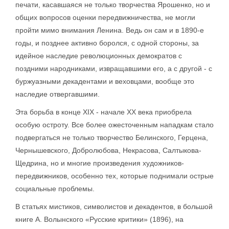
печати, касавшаяся не только творчества Ярошенко, но и
общих вопросов оценки передвижничества, не могли
пройти мимо внимания Ленина. Ведь он сам и в 1890-е
годы, и позднее активно боролся, с одной стороны, за
идейное наследие революционных демократов с
поздними народниками, извращавшими его, а с другой - с
буржуазными декадентами и веховцами, вообще это
наследие отвергавшими.
Эта борьба в конце XIX - начале XX века приобрела
особую остроту. Все более ожесточенным нападкам стало
подвергаться не только творчество Белинского, Герцена,
Чернышевского, Добролюбова, Некрасова, Салтыкова-
Щедрина, но и многие произведения художников-
передвижников, особенно тех, которые поднимали острые
социальные проблемы.
В статьях мистиков, символистов и декадентов, в большой
книге А. Волынского «Русские критики» (1896), на