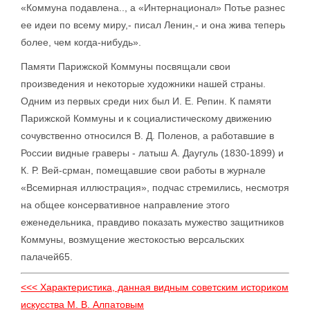
«Коммуна подавлена.., а «Интернационал» Потье разнес
ее идеи по всему миру,- писал Ленин,- и она жива теперь
более, чем когда-нибудь».
Памяти Парижской Коммуны посвящали свои
произведения и некоторые художники нашей страны.
Одним из первых среди них был И. Е. Репин. К памяти
Парижской Коммуны и к социалистическому движению
сочувственно относился В. Д. Поленов, а работавшие в
России видные граверы - латыш А. Даугуль (1830-1899) и
К. Р. Вей-срман, помещавшие свои работы в журнале
«Всемирная иллюстрация», подчас стремились, несмотря
на общее консервативное направление этого
еженедельника, правдиво показать мужество защитников
Коммуны, возмущение жестокостью версальских
палачей65.
<<< Характеристика, данная видным советским историком
искусства М. В. Алпатовым