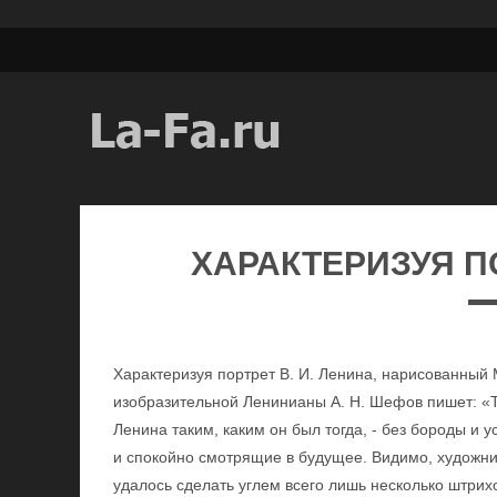
ХАРАКТЕРИЗУЯ ПО
Характеризуя портрет В. И. Ленина, нарисованный
изобразительной Ленинианы А. Н. Шефов пишет: «Т
Ленина таким, каким он был тогда, - без бороды и 
и спокойно смотрящие в будущее. Видимо, художник
удалось сделать углем всего лишь несколько штрих