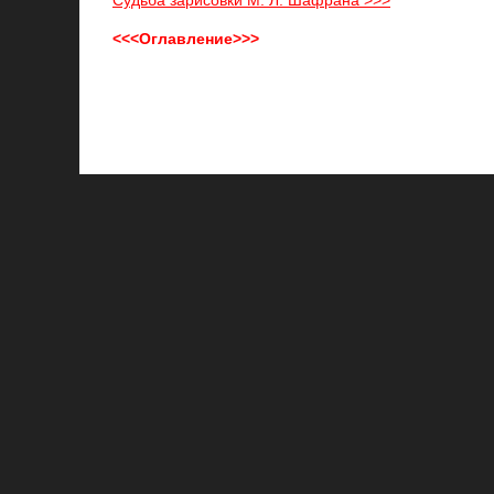
Судьба зарисовки М. Л. Шафрана >>>
<<<Оглавление>>>