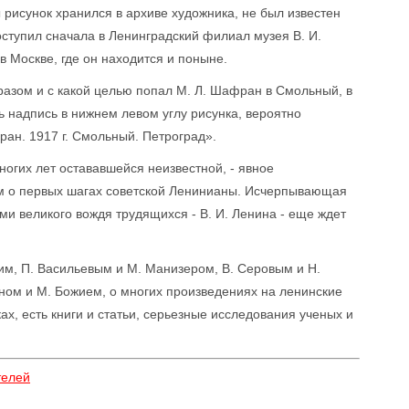
рисунок хранился в архиве художника, не был известен
ступил сначала в Ленинградский филиал музея В. И.
в Москве, где он находится и поныне.
бразом и с какой целью попал М. Л. Шафран в Смольный, в
 надпись в нижнем левом углу рисунка, вероятно
ран. 1917 г. Смольный. Петроград».
огих лет остававшейся неизвестной, - явное
аем о первых шагах советской Ленинианы. Исчерпывающая
ми великого вождя трудящихся - В. И. Ленина - еще ждет
им, П. Васильевым и М. Манизером, В. Серовым и Н.
ом и М. Божием, о многих произведениях на ленинские
х, есть книги и статьи, серьезные исследования ученых и
телей