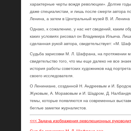
характерные черты вождя революции». Долгие годы 
даже специалистам, и лишь после смерти автора по
Ленина, а затем в Центральный музей В. И. Ленина 
Однако, к сожалению, у нас нет сведений, каким о
каких условиях рисовал он Владимира Ильича. Лишь
сделанная рукой автора, свидетельствует: «М. Шаф
Судьба зарисовки М. Л. Шафрана, на протяжении мн
свидетельство того, что мы еще далеко не все зн
история работы советских художников над портрета
своего исследователя.
О Лениниане, созданной Н. Андреевым и И. Бродск
Жуковым, А. Моравовым и И. Шадром, Д. Налбандян
темы, которые появляются на современных выставка
беглые заметки журналистов.
<<< Задача изображения революционных руководи