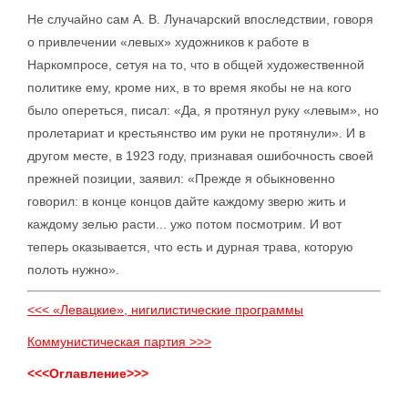
Не случайно сам А. В. Луначарский впоследствии, говоря
о привлечении «левых» художников к работе в
Наркомпросе, сетуя на то, что в общей художественной
политике ему, кроме них, в то время якобы не на кого
было опереться, писал: «Да, я протянул руку «левым», но
пролетариат и крестьянство им руки не протянули». И в
другом месте, в 1923 году, признавая ошибочность своей
прежней позиции, заявил: «Прежде я обыкновенно
говорил: в конце концов дайте каждому зверю жить и
каждому зелью расти... ужо потом посмотрим. И вот
теперь оказывается, что есть и дурная трава, которую
полоть нужно».
<<< «Левацкие», нигилистические программы
Коммунистическая партия >>>
<<<Оглавление>>>