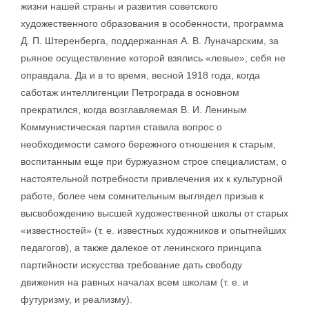
жизни нашей страны и развития советского
художественного образования в особенности, программа
Д. П. Штеренберга, поддержанная А. В. Луначарским, за
рьяное осуществление которой взялись «левые», себя не
оправдала. Да и в то время, весной 1918 года, когда
саботаж интеллигенции Петрограда в основном
прекратился, когда возглавляемая В. И. Лениным
Коммунистическая партия ставила вопрос о
необходимости самого бережного отношения к старым,
воспитанным еще при буржуазном строе специалистам, о
настоятельной потребности привлечения их к культурной
работе, более чем сомнительным выглядел призыв к
высвобождению высшей художественной школы от старых
«известностей» (т. е. известных художников и опытнейших
педагогов), а также далекое от ленинского принципа
партийности искусства требование дать свободу
движения на равных началах всем школам (т. е. и
футуризму, и реализму).