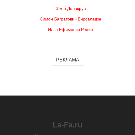
Эжен Делакруа
Симон Багратович Вирсаладзе
Илья Ефимович Репин
РЕКЛАМА
La-Fa.ru