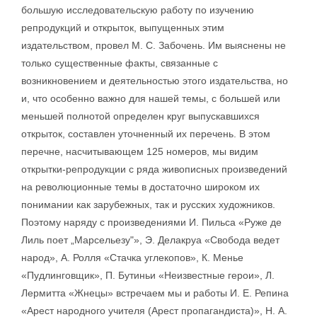
большую исследовательскую работу по изучению
репродукций и открыток, выпущенных этим
издательством, провел М. С. Забочень. Им выяснены не
только существенные факты, связанные с
возникновением и деятельностью этого издательства, но
и, что особенно важно для нашей темы, с большей или
меньшей полнотой определен круг выпускавшихся
открыток, составлен уточненный их перечень. В этом
перечне, насчитывающем 125 номеров, мы видим
открытки-репродукции с ряда живописных произведений
на революционные темы в достаточно широком их
понимании как зарубежных, так и русских художников.
Поэтому наряду с произведениями И. Пильса «Руже де
Лиль поет „Марсельезу"», Э. Делакруа «Свобода ведет
народ», А. Ролля «Стачка углекопов», К. Менье
«Пудлинговщик», П. Бутиньи «Неизвестные герои», Л.
Лермитта «Жнецы» встречаем мы и работы И. Е. Репина
«Арест народного учителя (Арест пропагандиста)», Н. А.