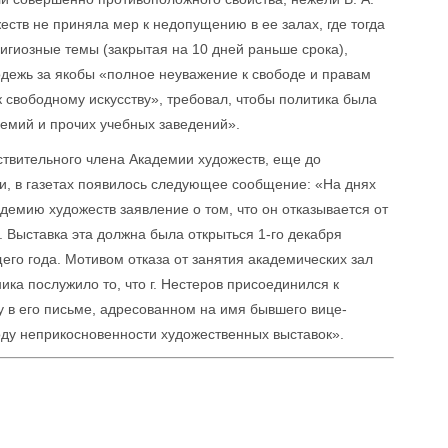
еств не приняла мер к недопущению в ее залах, где тогда
игиозные темы (закрытая на 10 дней раньше срока),
дежь за якобы «полное неуважение к свободе и правам
 свободному искусству», требовал, чтобы политика была
демий и прочих учебных заведений».
йствительного члена Академии художеств, еще до
и, в газетах появилось следующее сообщение: «На днях
емию художеств заявление о том, что он отказывается от
. Выставка эта должна была открыться 1-го декабря
его года. Мотивом отказа от занятия академических зал
а послужило то, что г. Нестеров присоединился к
 в его письме, адресованном на имя бывшего вице-
оду неприкосновенности художественных выставок».