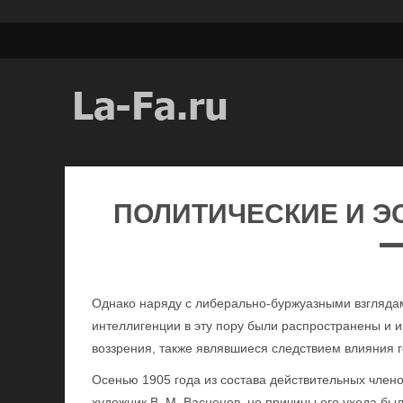
ПОЛИТИЧЕСКИЕ И Э
Однако наряду с либерально-буржуазными взгляда
интеллигенции в эту пору были распространены и 
воззрения, также являвшиеся следствием влияния 
Осенью 1905 года из состава действительных член
художник В. М. Васнецов, но причины его ухода бы