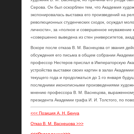
Серова. Он был оскорблен тем, что Академия худож
экспонировалась выставка его произведений на рел
революционных студенческих сходок, осуждал моло
личности», за «полное и совершенное неуважение к
«совершенно выведена из стен университетов, ака
Вскоре после отказа В. М. Васнецова от звания де
обсуждения его письма в общем собрании Академи
профессор Нестеров прислал в Императорскую Акад
устройства выставки своих картин в залах Академии
текущего года и продолжаться до 1-го января будущ
последними иконописными произведениями художник
мнению профессора В. М. Васнецова, выраженному
президента Академии графа И. И. Толстого, по пов
<<< Позиция А. Н. Бенуа
Отказ В. М. Васнецова >>>