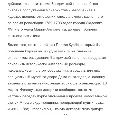
действительности, кроме Вандомской колонны, была
снесена сооруженная монархистами малоценная в
художественном отношении капелла в честь казненного
во время революции 1789-1793 годов короля Людовика
XVI и его жены Марии-Антуанетты, да еще публично
сожжена гильотина.
Более того, не кто иной, как Гюстав Курбе, который был
объявлен буржуазным судом чуть ли не главным
виновником разрушения Вандомской колонны, предлагал
сохранить исторически интересные рельефы,
находившиеся на этом сооружении, и создать для них
специальный музей во дворе Дома инвалидов, а колонну
заменить статуей гения, олицетворяющего революцию 18
марта. Французские историки сообщают также, что в
частных беседах Курбе упоминал о проекте колоссальной
статуи Мира в виде женщины, попирающей пушки, ружья
и инки. «Вот, - говорил он, - какую декоративную фигуру