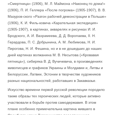
«Смертница» (1906), М. Л. Маймона «Наконец-то дома!»
(1906), П. И. Геллера «После погрома» (1905-1907), В. В.
Мазуров-ского «Разгон рабочей демонстрации в Польше»
(1906), К. И. Филь-ковича «Карательная экспедиция»
(1905-1907), в картинах, акварелях и рисунках И. И.
Бродского, А. И. Вахрамеева, Д. Д. Воропаева, II. Н.
Герардова, П. С. Добрынина, А. М. Любимова, Н. И.
Пирогова, Н. И. Фешина, но и в не дошедших до наших
дней картинах волжанина М. В. Несытова («Кровавая
пятница»), сибиряка В. Д. Вучичевича, в произведениях
живописцев и графиков Украины и Молдавии и, Литвы и
Белоруссии, Латвии, Эстонии в творчестве художников
разных национальностей, работавших в Закавказье.
Искусство времени первой русской революции породило
также образы тех героических людей, которые активно
участвовали в борьбе против самодержавия. В этом
плане особенно примечательна картина жившего в