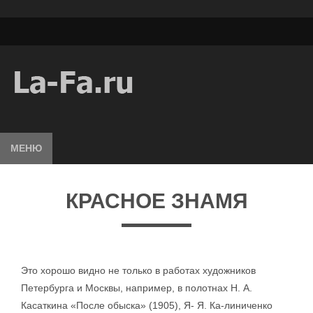
МЕНЮ
КРАСНОЕ ЗНАМЯ
Это хорошо видно не только в работах художников
Петербурга и Москвы, например, в полотнах Н. А.
Касаткина «После обыска» (1905), Я- Я. Ка-линиченко