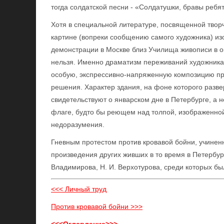
тогда солдатской песни - «Солдатушки, бравы ребят
Хотя в специальной литературе, посвященной творче
картине (вопреки сообщению самого художника) изо
демонстрации в Москве близ Училища живописи в ок
нельзя. Именно драматизм переживаний художника 
особую, экспрессивно-напряженную композицию пр
решения. Характер здания, на фоне которого развер
свидетельствуют о январском дне в Петербурге, а н
флаге, будто бы реющем над толпой, изображенной
недоразумения.
Гневным протестом против кровавой бойни, учинен
произведения других живших в то время в Петербурге
Владимирова, Н. И. Верхотурова, среди которых бы
<<< Личный труд
Против кровавой бойни >>>