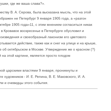
ушки, где же ваша слава?».
ству В. А. Серова, была высказана мысль, что на этой
бражен не Петербург 9 января 1905 года, а «разгон
тябре 1905 года»11, с этим мнением согласиться никак
в Кровавое воскресенье в Петербурге обусловил и
оизведения и своеобразный лаконизм его цветового
тывается действие, также как и снег на улице и на крыше,
е об октябрьском в Москве. Утверждение же о красном (?)
 на этой картине, является просто плодом
ной царскими властями 9 января, проникнуты и
 художников - И. Е. Репина, В. Е. Маковского, И. А.
ли и очевидцы этого события.