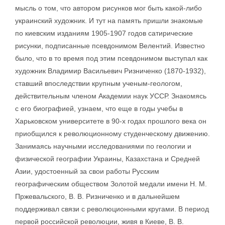
мысль о том, что автором рисунков мог быть какой-либо
украинский художник. И тут на память пришли знакомые
по киевским изданиям 1905-1907 годов сатирические
рисунки, подписанные псевдонимом Велентий. Известно
было, что в то время под этим псевдонимом выступал как
художник Владимир Васильевич Ризниченко (1870-1932),
ставший впоследствии крупным ученым-геологом,
действительным членом Академии наук УССР. Знакомясь
с его биографией, узнаем, что еще в годы учебы в
Харьковском университете в 90-х годах прошлого века он
приобщился к революционному студенческому движению.
Занимаясь научными исследованиями по геологии и
физической географии Украины, Казахстана и Средней
Азии, удостоенный за свои работы Русским
географическим обществом Золотой медали имени Н. М.
Пржевальского, В. В. Ризниченко и в дальнейшем
поддерживал связи с революционными кругами. В период
первой российской революции, живя в Киеве, В. В.