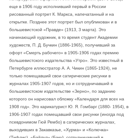
еще в 1906 году исполнивший первый в России
рисованный портрет К. Маркса, напечатанный и на
открытке. Позднее этот портрет был опубликован и в
большевистской «Правде» (1913, 3 марта). Это
начинающий художник, в то время студент Академии
художеств, П. Д. Бучкин (1886-1965), получивший за
офорт «Смерть рабочего» в 1905-1906 годах премию
большевистского издательства «Утро». Это известный в
Петербурге иллюстратор А. А. Чикин (1865-1924), не
только помещавший свои сатирические рисунки в
журналах 1905-1907 годов, но и сотрудничавший в
большевистском издательстве «Зерно», по заданию
которого он нарисовал обложку «Календаря для всех на
1908 год». Это карикатурист Ю. Я. Гомбарг (1880- 1954), в
1906-1907 годах помещавший свои рисунки (иногда под
псевдонимом Гюй Рембо) в сатирических журналах,
выходивших в Закавказье, «Хурма» и «Колючка»
(Тифлис), «Байлул» (Баку), сотрудничавший в