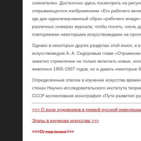
сомнителен. Достаточно здесь посмотреть на рису
открывающегося изображением «Его рабочего велич
где дан идеализированный образ «рабочего вождя» -
различных номерах журнала, чтобы понять, сколь д
повторяемая некоторыми искусствоведами на протя
Однако в некоторых других разделах этой книги, и
искусствоведом А. А. Сидоровым главе «Отражение 
заметно стремление не только включать новые, иг
живописи 1905-1907 годов, но и давать некоторые 
Определенным этапом в изучении искусства времен
стенах Научно-исследовательского института теори
СССР коллективная монография «Пути развития русс
<<< О роли художников в первой русской революци
Этапы в изучении искусства >>>
<<<Оглавление>>>