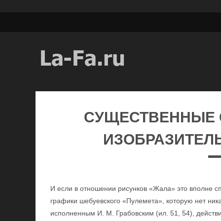
СУЩЕСТВЕННЫЕ 
ИЗОБРАЗИТЕЛ
И если в отношении рисунков «Жала» это вполне с
графики шебуевского «Пулемета», которую нет ника
исполненным И. М. Грабовским (ил. 51, 54), дейст