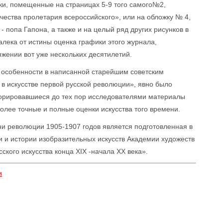
нки, помещенные на страницах 5-9 того самого№2,
ества пролетария всероссийского», или на обложку № 4,
 попа Гапона, а также и на целый ряд других рисунков в
алека от истины оценка графики этого журнала,
жении вот уже нескольких десятилетий.
 в особенности в написанной старейшим советским
в искусстве первой русской революции», явно было
норировавшиеся до тех пор исследователями материалы
более точные и полные оценки искусства того времени.
и революции 1905-1907 годов является подготовленная в
и и истории изобразительных искусств Академии художеств
кого искусства конца XIX -начала XX века».
и