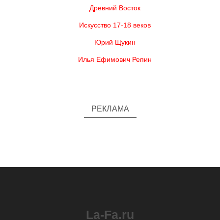
Древний Восток
Искусство 17-18 веков
Юрий Щукин
Илья Ефимович Репин
РЕКЛАМА
La-Fa.ru