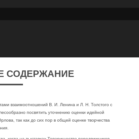
Е СОДЕРЖАНИЕ
ами взаимоотношений В. И. Ленина и Л. Н. Толстого с
елесообразно посвятить уточнению оценки идейной
рлова, так как до сих пор в общей оценке творчества
ния.
гда, когда на выставках Товарищества передвижников