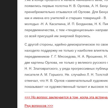
появились первые полотна Н. В. Орлова, А. Н. Бену
пренебрежительно отзывался об Орлове. Для Бенуа
как и имена его учителей и старших товарищей - В. 
молодых -Н. А. Касаткина, И. П. Богданова, Н. К. 
передвижничества, с тем «тенденциозным» направл
со всей присущей им энергией боролись.
С другой стороны, идейно-демократическое по свое
находило поддержку не только у наиболее влиятел
передвижников- Г. Г. Мясоедова, Н. А. Ярошенко, Н.
две картины Орлова, не только у великого русского 
Н. Н. Златовратского, у ряда прогрессивных публиц
писателя А. М. Горького. Не. случайно Л. Н. Толст
отмечал, что Н. В. Орлов «замечательный художник
показывают «и художественный талант и высокое п
<<< Но вопрос заключается в том, когда эта встреч
Ряд вопросов >>>