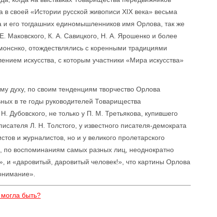
а в своей «Истории русской живописи XIX века» весьма
 и его тогдашних единомышленников имя Орлова, так же
Е. Маковского, К. А. Савицкого, Н. А. Ярошенко и более
Пимонснко, отождествлялись с коренными традициями
ением искусства, с которым участники «Мира искусства»
му духу, по своим тенденциям творчество Орлова
ьных в те годы руководителей Товарищества
 Н. Дубовского, не только у П. М. Третьякова, купившего
писателя Л. Н. Толстого, у известного писателя-демократа
истов и журналистов, но и у великого пролетарского
ой, по воспоминаниям самых разных лиц, неоднократно
», и «даровитый, даровитый человек!», что картины Орлова
онимание».
а могла быть?