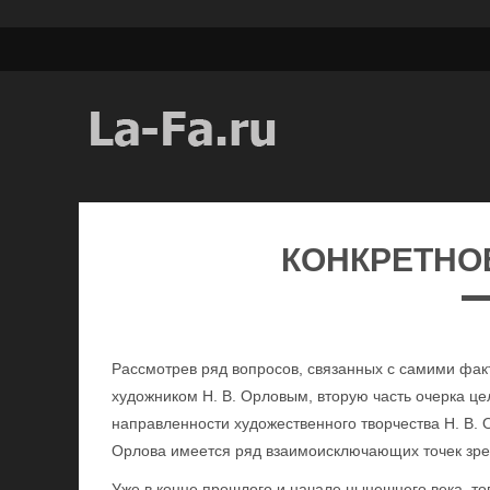
КОНКРЕТНО
Рассмотрев ряд вопросов, связанных с самими факт
художником Н. В. Орловым, вторую часть очерка ц
направленности художественного творчества Н. В. О
Орлова имеется ряд взаимоисключающих точек зре
Уже в конце прошлого и начале нынешнего века, то