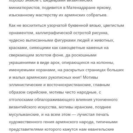
хорошо знаком с шедеврами византийских
миниатюристов, подивится в Матенадаране яркому,
изысканному мастерству их армянских собратьев.
Как не восхититься узорчатой буквенной вязью, цветистым
орнаментом, каллиграфической остротой рисунка,
чудесно выписанными фигурками людей и животных,
красками, сияющими как самоцветные каменья на
сверкающем золотом фоне, да роскошными
украшениями в виде арок, опирающихся на колонны,
именуемыми хоранами, на раскрытых страницах больших
и малых армянских рукописных книг! Мотивы
эллинистические и восточнохристианские, главным
образом сирийские, мотивы чисто народные, с
отголосками облагораживающего влияния утонченного
византийского искусства, мотивы иранские, позднее
мусульманские, и на всем этом — лучистая печать
художественного гения армянского народа, типичными
представителями которого кажутся нам евангельские