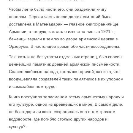
Чтобы легче было нести его, они разделили книгу
пополам. Первая часть после долгих скитаний была
доставлена в Матенадаран — главное книгохранилище
Армении, а вторую, как стало известно лишь в 1921 г.,
беженцы зарыли в землю во дворе армянской церкви в
Эрзеруме. В настоящее время обе части воссоединены.
Так, хоть и не без утраты отдельных страниц, был спасен
ценнейший памятник древней армянской письменности.
Спасен любовью народа, столь же горячей, как и та, что
воодушевляла создателей таких памятников в их упорном
и самозабвенном труде.
Книга послужила талисманом всему армянскому народу и
его культуре, одной из древнейших в мире. В самом деле,
не благодаря ли книге сохранилась она в том грозном
водовороте, где погибло столько других народов и
культур?..