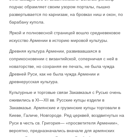
подчас обрамляет своим узором порталы, пышно
развертывается по карнизам, на бровках ниш и окон, по
барабану купола.
Яркой и полновесной страницей вошло средневековое
искусство Армении в историю мировой культуры.
Древняя культура Армении, развивавшаяся в
соприкосновении с византийской, соперничая с ней в
новаторстве, но сохраняя ее печать, не была чужда
Древней Руси, как не была чужда Армении и
древнерусская культура.
Культурные и торговые связи Закавказья с Русью очень
оживились в XI—XII вв. Русские купцы ездили в
Закавказье. Армянские и грузинские купцы торговали в
Киеве, Галиче, Новгороде. Ряд церквей, воздвигнутых на
Руси в честь св. Григория— «просветителя Армении»,
вероятно, предназначались вначале для армянских