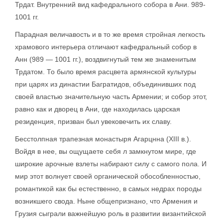
Трдат. Внутренний вид кафедрального собора в Ани. 989-
1001 гг.
Парадная величавость и в то же время стройная легкость
храмового интерьера отличают кафедральный собор в
Анн (989 — 1001 гг.), воздвигнутый тем же знаменитым
Трдатом. То было время расцвета армянской культуры
при царях из династии Багратидов, объединивших под
своей властью значительную часть Армении; и собор этот,
равно как и дворец в Ани, где находилась царская
резиденция, призван был увековечить их славу.
Бесстолпная трапезная монастыря Агарцнна (XIII в.).
Войдя в нее, вы ощущаете себя л замкнутом мире, где
широкие арочные взлеты набирают силу с самого пола. И
мир этот волнует своей органической обособленностью,
романтикой как бы естественно, в самых недрах породы
возникшего свода. Ныне общепризнано, что Армения и
Грузия сыграли важнейшую роль в развитии византийской