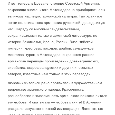
И вот теперь, в Ереване, столице Советской Армении,
сокровища знаменитого Матенадарана приобщают нас к
великому наследию армянской культуры. Там хранится
почти половина всех армянских рукописей, дошедших до
нас. Наряду со многими свидетельствами,
сохранившимися только в армянской литературе, по
истории Закавказья, Ирана, России, Византийской
империи, крестовых походов, арабов, сельджу-ков,
монголов, турок, в Матенадаране хранятся ранние
армянские переводы произведений древнегреческих,
сирийских, старофранцузских и других иноземных
авторов, известные нам только в этих переводах.
Любовь к живописи рано проявилась в художественном
творчестве армянского народа. Красочность,
разнообразие и живописность армянского пейзажа питали
эту любовь. И опять-таки — любовь к книге! В Армении
расцвело искусство книжной иллюстрации. Даже тот, кто