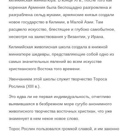
киликийская миниатюра. В конце XI в., после того как
коренная Армения была беспощадно разгромлена и
разграблена сельд-жуками, армянские князья создали
новое государство в Киликии, в Малой Азии. Там
расцвело искусство, блестящее и глубоко самобытное,
несмотря на заимствования у Византии, у Ирана.
Киликийская живописная школа создала в книжной
миниатюре шедевры, представляющие собой одно из
самых значительных явлений во всем искусстве
христианского Востока того времени.
Увенчанием этой школы служит творчество Тороса
Рослина (XIII в.).
Это едва ли не первая индивидуальность, отчетливо
выявившаяся в безбрежном море сугубо анонимного
живописного творчества восточных христиан, что уже
знаменует в нем некое новое слово.
Торос Рослин пользовался громкой славой, и им законно