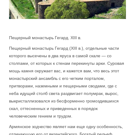
Пещерный монастырь Гегард. XIII в.
Пещерный монастырь Гегард (XIII в.), отдельные части
которого высечены в два яруса в самой скале — со
столпами, от которых к стенам перекинуты арки. Суровая
мощь камня окружает вас, и кажется вам, что весь этот
монастырский ансамбль с его четким порталом,
притворами, наземными и пещерными сводами, где с
неба идущий столб света раздвигает полумрак, вырос,
выкристаллизовался из бесформенно громоздившихся
скал, оттесненных и приведенных в порядок
человеческим гением и трудом.
Армянское зодчество являет нам еще одну особенность,
отличающую его от византийского. Богатый рельеф