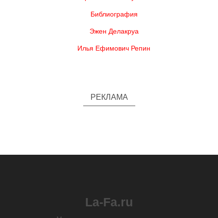
Библиография
Эжен Делакруа
Илья Ефимович Репин
РЕКЛАМА
La-Fa.ru