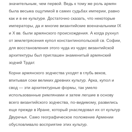
значительным, чем первой. Ведь к тому же роль армян
была весьма ощутимой в самих судьбах империи, равно
как и в ее культуре. Достаточно сказать, что некоторые
императоры, да и многие византийские военачальники IX
и X вв. были армянского происхождения. А когда рухнул
от землетрясения купол константинопольской св. Софии,
для восстановления этого чуда из чудес византийской
архитектуры был приглашен знаменитый армянский
зодчий Трдат.
Корни армянского зодчества уходят в глубь веков,
впитывая соки великих древних культур. Арка, купол и
свод — эти архитектурные формы, так умело
использованные римлянами и затем легшие в основу
всего византийского зодчества, по-видимому, развились
еще прежде в Иране, который унаследовал их от культур
Двуречья. Само географическое положение Армении
обусловливало восприятие этих культур.