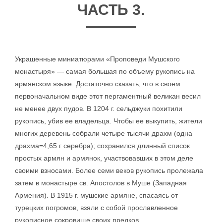
ЧАСТЬ 3.
Украшенные миниатюрами «Проповеди Мушского
монастыря» — самая большая по объему рукопись на
армянском языке. Достаточно сказать, что в своем
первоначальном виде этот пергаментный великан весил
не менее двух пудов. В 1204 г. сельджуки похитили
рукопись, убив ее владельца. Чтобы ее выкупить, жители
многих деревень собрали четыре тысячи драхм (одна
драхма=4,65 г серебра); сохранился длинный список
простых армян и армянок, участвовавших в этом деле
своими взносами. Более семи веков рукопись пролежала
затем в монастыре св. Апостолов в Муше (Западная
Армения). В 1915 г. мушские армяне, спасаясь от
турецких погромов, взяли с собой прославленное
рукописное сокровище своих предков.