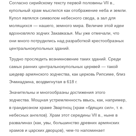
Согласно сирийскому тексту первой половины VII в.,
купольный храм мыслился как отображение неба и земли.
Купол являлся символом небесного свода, а зал для
молящихся — нашего, земного мира. Величие этой идеи
вдохновляло зодчих Закавказья. Мы уже отмечали, что
они много потрудились над разработкой крестообразных
центральнокупольных зданий.
Трудно проследить возникновение таких зданий. Среди
самых ранних центральнокупольных церквей — такой
шедевр армянского зодчества, как церковь Рипсиме, близ
Эчмиадзина, воздвигнутая в 618 г.
Значительны и многообразны достижения этого
зодчества. Мощная устремленность ввысь, как, например,
в грандиозном храме Звартноц (храм «бдящих сил», т. е.
небесных ангелов). Храм этот середины VII в., ныне в
развалинах (как, увы, большинство древних армянских
храмов и царских дворцов), чем-то напоминает