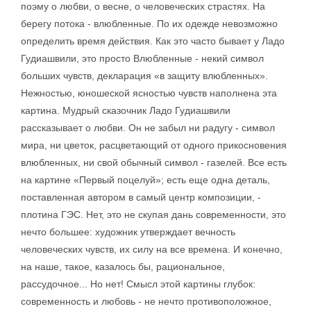
поэму о любви, о весне, о человеческих страстях. На
берегу потока - влюбленные. По их одежде невозможно
определить время действия. Как это часто бывает у Ладо
Гудиашвили, это просто Влюбленные - некий символ
больших чувств, декларация «в защиту влюбленных».
Нежностью, юношеской ясностью чувств наполнена эта
картина. Мудрый сказочник Ладо Гудиашвили
рассказывает о любви. Он не забыл ни радугу - символ
мира, ни цветок, расцветающий от одного прикосновения
влюбленных, ни свой обычный символ - газелей. Все есть
на картине «Первый поцелуй»; есть еще одна деталь,
поставленная автором в самый центр композиции, -
плотина ГЭС. Нет, это не скупая дань современности, это
нечто большее: художник утверждает вечность
человеческих чувств, их силу на все времена. И конечно,
на наше, такое, казалось бы, рациональное,
рассудочное... Но нет! Смысл этой картины глубок:
современность и любовь - не нечто противоположное,