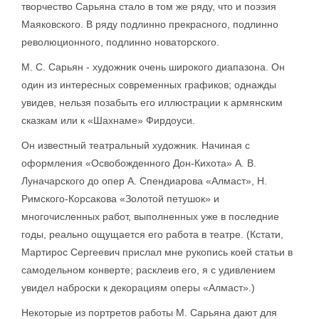
творчество Сарьяна стало в том же ряду, что и поэзия
Маяковского. В ряду подлинно прекрасного, подлинно
революционного, подлинно новаторского.
М. С. Сарьян - художник очень широкого диапазона. Он
один из интересных современных графиков; однажды
увидев, нельзя позабыть его иллюстрации к армянским
сказкам или к «Шахнаме» Фирдоуси.
Он известный театральный художник. Начиная с
оформления «Освобожденного Дон-Кихота» А. В.
Луначарского до опер А. Спендиарова «Алмаст», Н.
Римского-Корсакова «Золотой петушок» и
многочисленных работ, выполненных уже в последние
годы, реально ощущается его работа в театре. (Кстати,
Мартирос Сергеевич прислал мне рукопись коей статьи в
самодельном конверте; расклеив его, я с удивлением
увидел наброски к декорациям оперы «Алмаст».)
Некоторые из портретов работы М. Сарьяна дают для