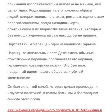
понимания изображаемого им человека не меньше, чем
целая книга. Когда видишь на его полотнах образы
людей, которых знаешь по стихам, романам, сценическим
перевоплощениям, всегда находишь черты,
объясняющие в их творчестве такие явления, к которым
без помощи художника ты сам никогда бы не пришел.
Портрет Егише Чаренца - один из шедевров Сарьяна.
Чаренц - замечательный поэт. Даже сквозь обычные
стихотворные переводы просвечивает его нервная,
человечная, новаторская поэзия. Это был поэт,
преданный идеям нашего общества и убитый
клеветниками.
Он был силен той силой, которая делает произведения
искусства политикой, в самом большом и благородном
смысле этого слова.
<<< Значения карандашного портрета А. Ф. Мясникяна в