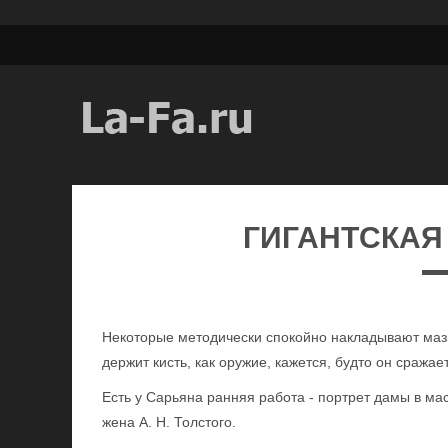
ГИГАНТСКАЯ
Некоторые методически спокойно накладывают мазки
держит кисть, как оружие, кажется, будто он сражае
Есть у Сарьяна ранняя работа - портрет дамы в ма
жена А. Н. Толстого.