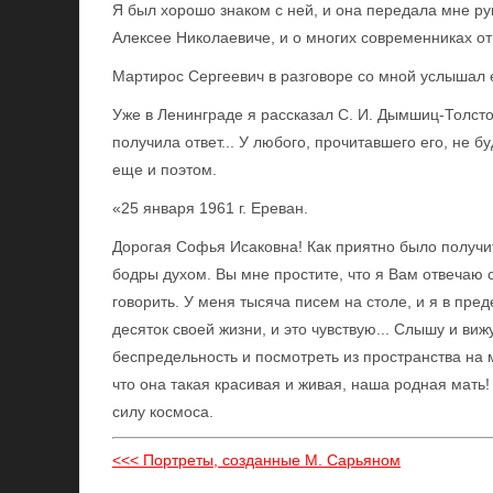
Я был хорошо знаком с ней, и она передала мне р
Алексее Николаевиче, и о многих современниках от
Мартирос Сергеевич в разговоре со мной услышал е
Уже в Ленинграде я рассказал С. И. Дымшиц-Толст
получила ответ... У любого, прочитавшего его, не б
еще и поэтом.
«25 января 1961 г. Ереван.
Дорогая Софья Исаковна! Как приятно было получит
бодры духом. Вы мне простите, что я Вам отвечаю с
говорить. У меня тысяча писем на столе, и я в пре
десяток своей жизни, и это чувствую... Слышу и вижу
беспредельность и посмотреть из пространства на м
что она такая красивая и живая, наша родная мать!
силу космоса.
<<< Портреты, созданные М. Сарьяном