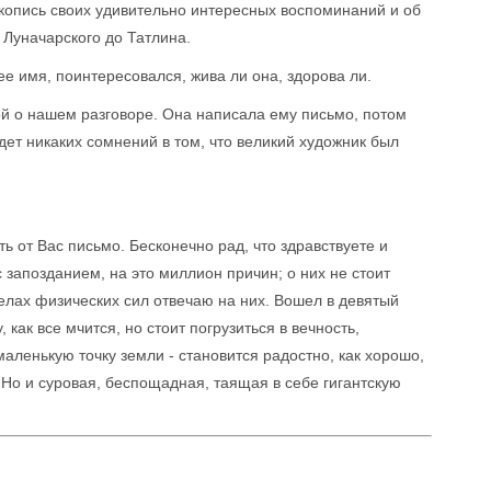
укопись своих удивительно интересных воспоминаний и об
 Луначарского до Татлина.
е имя, поинтересовался, жива ли она, здорова ли.
ой о нашем разговоре. Она написала ему письмо, потом
удет никаких сомнений в том, что великий художник был
ь от Вас письмо. Бесконечно рад, что здравствуете и
 запозданием, на это миллион причин; о них не стоит
делах физических сил отвечаю на них. Вошел в девятый
, как все мчится, но стоит погрузиться в вечность,
аленькую точку земли - становится радостно, как хорошо,
 Но и суровая, беспощадная, таящая в себе гигантскую