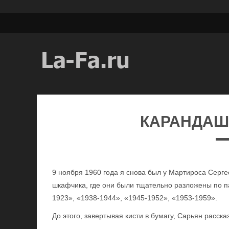
КАРАНДАШ
9 ноября 1960 года я снова был у Мартироса Серге
шкафчика, где они были тщательно разложены по п
1923», «1938-1944», «1945-1952», «1953-1959».
До этого, завертывая кисти в бумагу, Сарьян расска