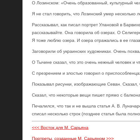
О Лозинском: «Очень образованный, культурный че
Я не стал говорить, что Лозинский умер несколько ле
Рассказывал, как писал портрет Улановой в Барвихе
рассказывайте. Она говорила об озерах. О Селигере 
Я тоже люблю озера. И озера отражались в ее глаза
Заговорили об украинских художниках. Очень похв
О Тычине сказал, что это очень нежный человек и ч
С презрением и злостью говорил о приспособленца
Показывал рисунки, изображающие Севан. Сказал, ч
Сказал, что некоторые вещи пишет прямо с балкона,
Печалился, что так и не вышла статья А. В. Луначар
списал несколько строк (позднее статья была полн
<<< Восток для М. Сарьяна
Портреты, созданные М. Сарьяном >>>