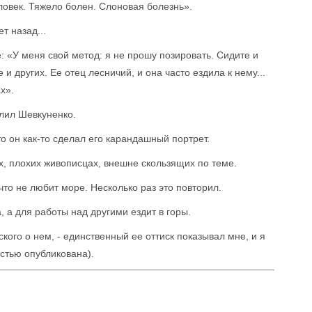
ловек. Тяжело болен. Слоновая болезнь».
т назад...
: «У меня свой метод: я не прошу позировать. Сидите и
и других. Ее отец лесничий, и она часто ездила к нему...
х».
алил Шевкуненко.
то он как-то сделал его карандашный портрет.
х, плохих живописцах, внешне скользящих по теме.
то не любит море. Несколько раз это повторил.
 а для работы над другими ездит в горы.
ского о нем, - единственный ее оттиск показывал мне, и я
остью опубликована).