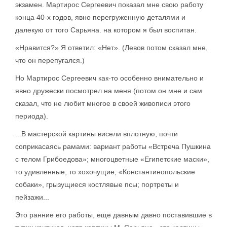
экзамен. Мартирос Сергеевич показал мне свою работу
конца 40-х годов, явно перегруженную деталями и
далекую от того Сарьяна. на котором я был воспитан.
«Нравится?» Я ответил: «Нет». (Левов потом сказал мне,
что он перепугался.)
Но Мартирос Сергеевич как-то особенно внимательно и
явно дружески посмотрел на меня (потом он мне и сам
сказал, что не любит многое в своей живописи этого
периода).
...В мастерской картины висели вплотную, почти
соприкасаясь рамами: вариант работы «Встреча Пушкина
с телом Грибоедова»; многоцветные «Египетские маски»,
то удивленные, то хохочущие; «Константинопольские
собаки», грызущиеся костлявые псы; портреты и
пейзажи...
Это ранние его работы, еще давным давно поставившие в