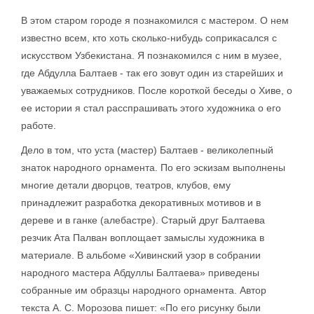
В этом старом городе я познакомился с мастером. О нем
известно всем, кто хоть сколько-нибудь соприкасался с
искусством Узбекистана. Я познакомился с ним в музее,
где Абдулла Балтаев - так его зовут один из старейших и
уважаемых сотрудников. После короткой беседы о Хиве, о
ее истории я стал расспрашивать этого художника о его
работе.
Дело в том, что уста (мастер) Балтаев - великолепный
знаток народного орнамента. По его эскизам выполнены
многие детали дворцов, театров, клубов, ему
принадлежит разработка декоративных мотивов и в
дереве и в ганке (алебастре). Старый друг Балтаева
резчик Ата Палван воплощает замыслы художника в
материале. В альбоме «Хивинский узор в собрании
народного мастера Абдуллы Балтаева» приведены
собранные им образцы народного орнамента. Автор
текста А. С. Морозова пишет: «По его рисунку были