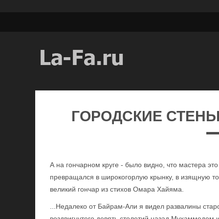
ГОРОДСКИЕ СТЕНЫ
А на гончарном круге - было видно, что мастера это
превращался в широкогорлую крынку, в изящную тон
великий гончар из стихов Омара Хайяма.
...Недалеко от Байрам-Али я видел развалины ста
воздвигнутого девять столетий назад Мухаммедом и