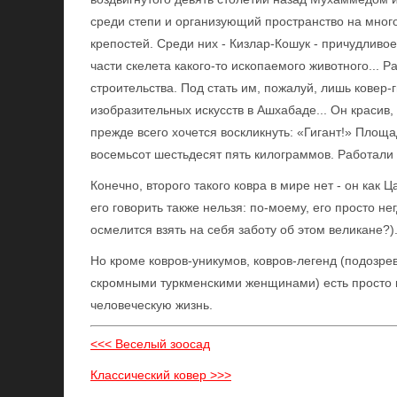
среди степи и организующий пространство на много
крепостей. Среди них - Кизлар-Кошук - причудливо
части скелета какого-то ископаемого животного...
строительства. Под стать им, пожалуй, лишь ковер-
изобразительных искусств в Ашхабаде... Он красив, 
прежде всего хочется воскликнуть: «Гигант!» Площад
восемьсот шестьдесят пять килограммов. Работали 
Конечно, второго такого ковра в мире нет - он как
его говорить также нельзя: по-моему, его просто нег
осмелится взять на себя заботу об этом великане?)
Но кроме ковров-уникумов, ковров-легенд (подозре
скромными туркменскими женщинами) есть просто 
человеческую жизнь.
<<< Веселый зоосад
Классический ковер >>>