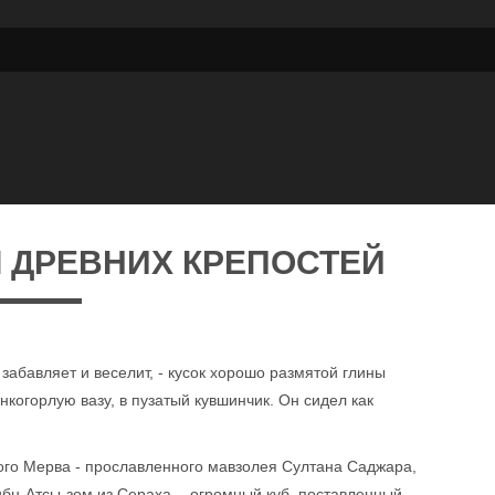
 ДРЕВНИХ КРЕПОСТЕЙ
 забавляет и веселит, - кусок хорошо размятой глины
когорлую вазу, в пузатый кувшинчик. Он сидел как
рого Мерва - прославленного мавзолея Султана Саджара,
бн-Атсы-зом из Сераха, - огромный куб, поставленный