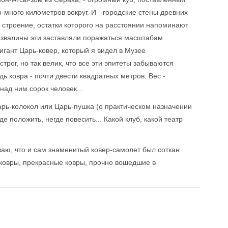
-много километров вокруг. И - городские стены древних
е строение, остатки которого на расстоянии напоминают
 Развалины эти заставляли поражаться масштабам
гигант Царь-ковер, который я видел в Музее
строг, но так велик, что все эти эпитеты забываются
ь ковра - почти двести квадратных метров. Вес -
над ним сорок человек...
 Царь-колокол или Царь-пушка (о практическом назначении
де положить, негде повесить... Какой клуб, какой театр
.
ваю, что и сам знаменитый ковер-самолет был соткан
ковры, прекрасные ковры, прочно вошедшие в