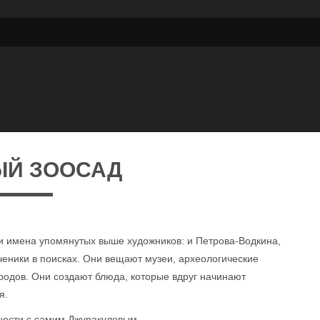
ЫЙ ЗООСАД
али имена упомянутых выше художников: и Петрова-Водкина,
ученики в поисках. Они вещают музеи, археологические
родов. Они создают блюда, которые вдруг начинают
я.
юности с самим Джуракуловым.