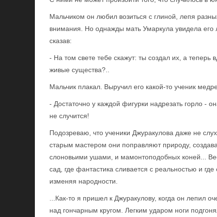
Мальчиком он любил возиться с глиной, лепя разны
внимания. Но однажды мать Умаркула увидела его л
сказав:
- На том свете тебе скажут: ты создал их, а теперь 
живые существа?..
Мальчик плакал. Выручил его какой-то ученик медре
- Достаточно у каждой фигурки надрезать горло - он
не случится!
Подозреваю, что ученики Джуракулова даже не слу
старым мастером они поправляют природу, создава
слоновьими ушами, и мамонтоподобных коней... Вес
сад, где фантастика сливается с реальностью и где
изменяя народности.
...Как-то я пришел к Джуракулову, когда он лепил 
над гончарным кругом. Легким ударом ноги подгоня