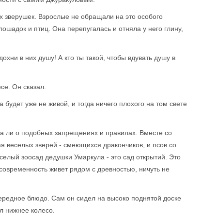
х зверушек. Взрослые не обращали на это особого
ошадок и птиц. Она перепугалась и отняла у него глину,
вдохни в них душу! А кто ты такой, чтобы вдувать душу в
се. Он сказал:
а будет уже не живой, и тогда ничего плохого на том свете
ха ли о подобных запрещениях и правилах. Вместе со
я веселых зверей - смеющихся дракончиков, и псов со
елый зоосад дедушки Умаркула - это сад открытий. Это
 современность живет рядом с древностью, ничуть не
очередное блюдо. Сам он сидел на высоко поднятой доске
л нижнее колесо.