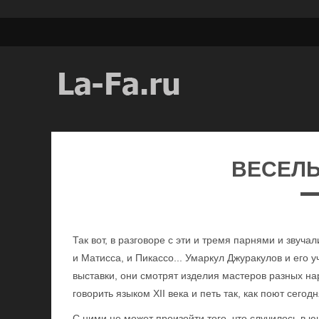
ВЕСЕЛ
Так вот, в разговоре с эти и тремя парнями и звуч
и Матисса, и Пикассо... Умаркул Джуракулов и его 
выставки, они смотрят изделия мастеров разных на
говорить языком XII века и петь так, как поют сегодн
С ними не может произойти того, что случилось в 