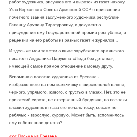
работ художника, рисунков его и вырезок из газет нахожу
Указ Верховного Совета Армянской ССР о присвоении
почетного звания заслуженного художника республики
Галенцу Арутюну Тиратуровичу, и документ о
присуждении ему Государственной премии республики, и
рецензии на его работы из разных газет и журналов...
И здесь же мои заметки о книге зарубежного армянского
писателя Андраника Царукяна «Люди без детства»,
имеющей самое прямое отношение к моему другу.
Вспоминаю полотно художника из Еревана -
изображенного на нем мальчишку в широкополой шляпе,
черного, упрямого, живого, с грустью в глазах. Нет, это не
приютский сирота, не отверженный бродяжка, но все-таки
вложил художник в глаза его печаль-тоску, совсем не
ребячью - взрослую, суровую. Может быть, вспомнилось
ему собственное детство?
<<< Письма из Еревана