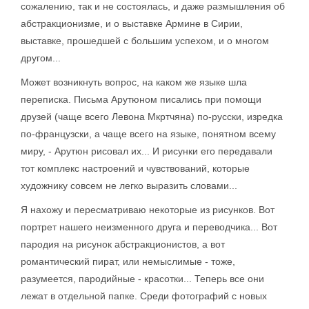
сожалению, так и не состоялась, и даже размышления об
абстракционизме, и о выставке Армине в Сирии,
выставке, прошедшей с большим успехом, и о многом
другом...
Может возникнуть вопрос, на каком же языке шла
переписка. Письма Арутюном писались при помощи
друзей (чаще всего Левона Мкртчяна) по-русски, изредка
по-французски, а чаще всего на языке, понятном всему
миру, - Арутюн рисовал их... И рисунки его передавали
тот комплекс настроений и чувствований, которые
художнику совсем не легко выразить словами...
Я нахожу и пересматриваю некоторые из рисунков. Вот
портрет нашего неизменного друга и переводчика... Вот
пародия на рисунок абстракционистов, а вот
романтический пират, или немыслимые - тоже,
разумеется, пародийные - красотки... Теперь все они
лежат в отдельной папке. Среди фотографий с новых