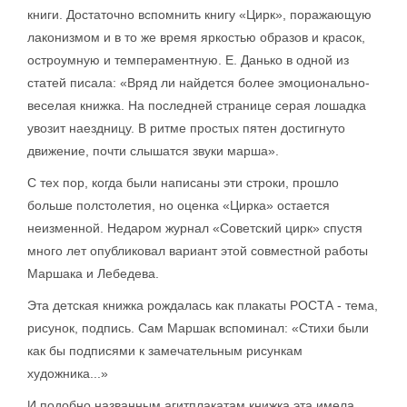
книги. Достаточно вспомнить книгу «Цирк», поражающую
лаконизмом и в то же время яркостью образов и красок,
остроумную и темпераментную. Е. Данько в одной из
статей писала: «Вряд ли найдется более эмоционально-
веселая книжка. На последней странице серая лошадка
увозит наездницу. В ритме простых пятен достигнуто
движение, почти слышатся звуки марша».
С тех пор, когда были написаны эти строки, прошло
больше полстолетия, но оценка «Цирка» остается
неизменной. Недаром журнал «Советский цирк» спустя
много лет опубликовал вариант этой совместной работы
Маршака и Лебедева.
Эта детская книжка рождалась как плакаты РОСТА - тема,
рисунок, подпись. Сам Маршак вспоминал: «Стихи были
как бы подписями к замечательным рисункам
художника...»
И подобно названным агитплакатам книжка эта имела