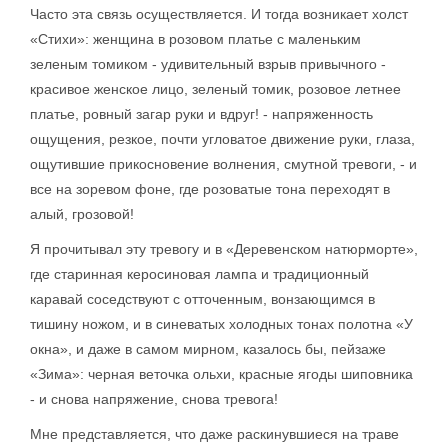
Часто эта связь осуществляется. И тогда возникает холст
«Стихи»: женщина в розовом платье с маленьким
зеленым томиком - удивительный взрыв привычного -
красивое женское лицо, зеленый томик, розовое летнее
платье, ровный загар руки и вдруг! - напряженность
ощущения, резкое, почти угловатое движение руки, глаза,
ощутившие прикосновение волнения, смутной тревоги, - и
все на зоревом фоне, где розоватые тона переходят в
алый, грозовой!
Я прочитывал эту тревогу и в «Деревенском натюрморте»,
где старинная керосиновая лампа и традиционный
каравай соседствуют с отточенным, вонзающимся в
тишину ножом, и в синеватых холодных тонах полотна «У
окна», и даже в самом мирном, казалось бы, пейзаже
«Зима»: черная веточка ольхи, красные ягоды шиповника
- и снова напряжение, снова тревога!
Мне представляется, что даже раскинувшиеся на траве