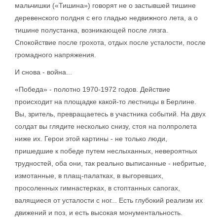
мальчишки («Тишина») говорят не о застывшей тишине
деревенского полдня с его гладью недвижного лета, а о
тишине полустанка, возникающей после лязга.
Спокойствие после грохота, отдых после усталости, после
громадного напряжения.
И снова - война...
«Победа» - полотно 1970-1972 годов. Действие
происходит на площадке какой-то лестницы в Берлине.
Вы, зритель, превращаетесь в участника событий. На двух
солдат вы глядите несколько снизу, стоя на полпролета
ниже их. Герои этой картины - не только люди,
пришедшие к победе путем неслыханных, невероятных
трудностей, оба они, так реально выписанные - небритые,
измотанные, в плащ-палатках, в выгоревших,
просоленных гимнастерках, в стоптанных сапогах,
валящиеся от усталости с ног... Есть глубокий реализм их
движений и поз, и есть высокая монументальность.