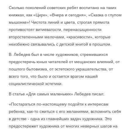
Сколько поколений советских ребят воспитано на таких
книжках, как «Цирк», «Вчера и сегодня», «Сказка о глупом
мышонке»! Чистота линий и цвета, строгая прямота
противостоят витиеватости, перенасыщенности
второстепенными мелочами, «красивости», которые
неизбежно связывались с детской книгой в прошлом.
В. Лебедев был в числе художников, стремившихся
предостеречь юных читателей от мещанских влияний, от
пошлого бытовизма, от эстетского украшательства, от
всего того, что было и остается врагом нашей
социалистической эстетики.
В статье «Для самых маленьких» Лебедев писал:
«Постараться по-настоящему подойти к интересам
ребенка, как-то сжиться с его желаниями, вспомнить себя
в детстве - одна из главнейших задач художника. Это
предостережет художника от многих неверных шагов на