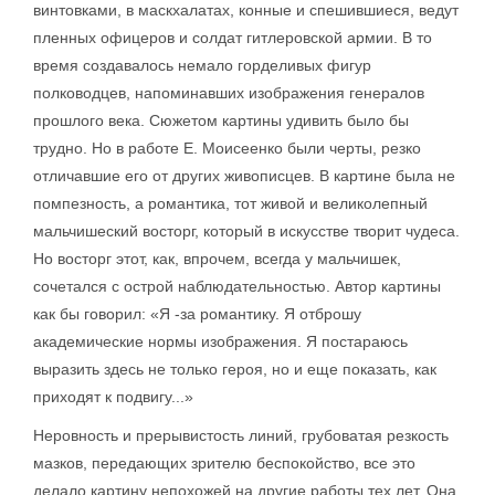
винтовками, в маскхалатах, конные и спешившиеся, ведут
пленных офицеров и солдат гитлеровской армии. В то
время создавалось немало горделивых фигур
полководцев, напоминавших изображения генералов
прошлого века. Сюжетом картины удивить было бы
трудно. Но в работе Е. Моисеенко были черты, резко
отличавшие его от других живописцев. В картине была не
помпезность, а романтика, тот живой и великолепный
мальчишеский восторг, который в искусстве творит чудеса.
Но восторг этот, как, впрочем, всегда у мальчишек,
сочетался с острой наблюдательностью. Автор картины
как бы говорил: «Я -за романтику. Я отброшу
академические нормы изображения. Я постараюсь
выразить здесь не только героя, но и еще показать, как
приходят к подвигу...»
Неровность и прерывистость линий, грубоватая резкость
мазков, передающих зрителю беспокойство, все это
делало картину непохожей на другие работы тех лет. Она