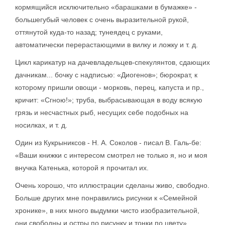
кормящийся исключительно «барашками в бумажке» -
большегубый человек с очень выразительной рукой,
оттянутой куда-то назад; тунеядец с руками,
автоматически перерастающими в вилку и ложку и т. д.
Цикл карикатур на дачевладельцев-спекулянтов, сдающих
дачникам... бочку с надписью: «Диогенов»; бюрократ, к
которому пришли овощи - морковь, перец, капуста и пр.,
кричит: «Сгною!»; труба, выбрасывающая в воду всякую
грязь и несчастных рыб, несущих себе подобных на
носилках, и т. д.
Один из Кукрыниксов - Н. А. Соколов - писал В. Галь-бе:
«Ваши книжки с интересом смотрел не только я, но и моя
внучка Катенька, которой я прочитал их.
Очень хорошо, что иллюстрации сделаны живо, свободно.
Больше других мне понравились рисунки к «Семейной
хронике», в них много выдумки чисто изобразительной,
они свободны и остры по рисунку и тонки по цвету».