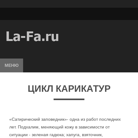
МЕНЮ
ЦИКЛ КАРИКАТУР
«Сатирический заповедник»- одна из работ последних
лет. Подхалим, меняющий кожу в зависимости от
ситуации - зеленая гадюка; хапуга, взяточник,