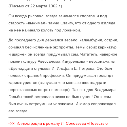
(Письмо от 22 марта 1962 г.)
Он всегда рисовал, всегда занимался спортом и под
старость «выжимал» такую штангу, что от одного взгляда
на нее начинало колоть под ложечкой.
До последнего дня держался весело, каламбурил, острил,
сочинял бесчисленные экспромты. Темы своих карикатур
и шаржей он всегда придумывал сам. Читатель, наверное,
помнит фигуру Авессалома Изнуренкова - персонажа из
«Двенадцати стульев» И. Ильфа и Е. Петрова. Это был
человек странной профессии. Он придумывал темы для
карикатуристов (выпуская «не меньше шестнадцати
первоклассных острот в месяц»). Так вот для Владимира
Гальбы такой острослов никак не был нужен! Он и сам
был очень остроумным человеком. И юмор сопровождал
его всегда.
<<< Иллюстрации к роману Л. Соловьева «Повесть о