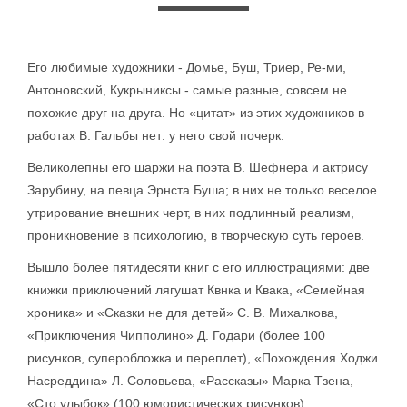
Его любимые художники - Домье, Буш, Триер, Ре-ми,
Антоновский, Кукрыниксы - самые разные, совсем не
похожие друг на друга. Но «цитат» из этих художников в
работах В. Гальбы нет: у него свой почерк.
Великолепны его шаржи на поэта В. Шефнера и актрису
Зарубину, на певца Эрнста Буша; в них не только веселое
утрирование внешних черт, в них подлинный реализм,
проникновение в психологию, в творческую суть героев.
Вышло более пятидесяти книг с его иллюстрациями: две
книжки приключений лягушат Квнка и Квака, «Семейная
хроника» и «Сказки не для детей» С. В. Михалкова,
«Приключения Чипполино» Д. Годари (более 100
рисунков, суперобложка и переплет), «Похождения Ходжи
Насреддина» Л. Соловьева, «Рассказы» Марка Тзена,
«Сто улыбок» (100 юмористических рисунков).