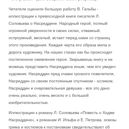
Читатели оценили большую работу В. Гальбы -
иллюстрации к превосходной книге писателя Л.
Соловьева о Насреддине. Народный герой, полный
огромной уверенности в своих силах, отважный,
остроумный, веселый, встает перед нами со страниц
этого произведения. Каждая черта его образа мила и
дорога художнику. На наших глазах как бы происходит
постепенное оживление героя. Закрываешь книгу и не
можешь представить Насреддина иным, чем его увидел
художник: Насреддин пред очами грозного повелителя,
Насреддин со своим постоянным спутником - осликом,
Насреддин и очаровательная девушка - все это дано
очень реально, очень весело и с большой
изобретательностью.
Иллюстрации к роману Л. Соловьева «Повесть о Ходже
Насреддине», к романам И. Ильфа и Е. Петрова, эскизы
грима и костюмов к постановкам свидетельствуют об