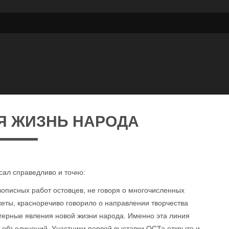
Я ЖИЗНЬ НАРОДА
сал справедливо и точно:
вописных работ остовцев, не говоря о многочисленных
жеты, красноречиво говорило о направлении творчества
терные явления новой жизни народа. Именно эта линия
и объединений. Участники первой выставки ОСТа открыто и