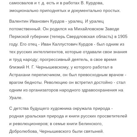
самосвалов и т. д. есть и в работах В. Курдова,
эмоционально приподнятых и документально простых.
Валентин Иванович Курдов - уралец. И уралец
потомственный. Он родился на Михайловском Заводе
Пермской губернии (теперь Свердловская область) в 1905
году. Его отец - Иван Каллустович Курдов - был одним из
тех русских интеллигентов, которые отдавали свои знания
и труд народу; прогрессивный деятель, в свое время
близкий Н. Г. Чернышевскому, у которого работал в
Астрахани переписчиком, он был превосходным врачом -
врагом бедноты. Революцию он встретил достойно - стал
одним из организаторов народного здравоохранения на
Урале.
С детства будущего художника окружала природа -
родная уральская природа и книги русских просветителей
и революционеров; в семье книги Белинского,
Добролюбова, Чернышевского были святыней.