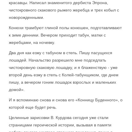
красавцы. Написал знаменитого дербиста Эпрона,
чистокровного скакового рыжего жеребца и трех кобыл с
новорожденными.
Конюхи трамбуют глиной полы конюшен, подготавливают
к зиме денники. Вечером приходит табун, матки с
жеребцами, на ночевку.
Два дня как езжу с табуном в степь. Пишу пасущихся
лошадей. Начальство разрешило мне подседлать
чистокровную скаковую лошадку, и я блаженствую - уже
второй день езжу в степь с Колей-табунщиком, где днем
пишу, а вечером гоним лошадок взрослых и маленьких
домой».
И я вспоминаю снова и снова его «Конницу Буденного», о
которой еще будет речь.
Целинные зарисовки В. Курдова сегодня уже стали
страницами героической истории, вызывая в памяти