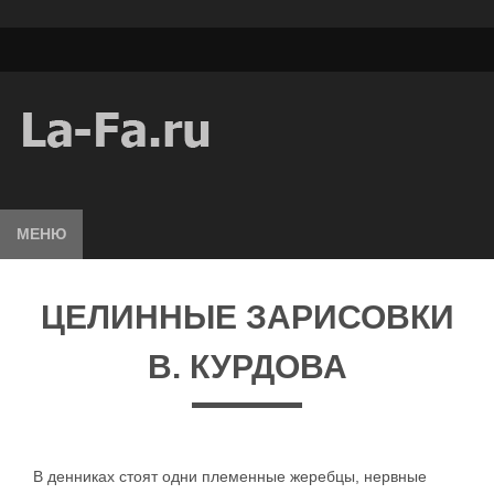
МЕНЮ
ЦЕЛИННЫЕ ЗАРИСОВКИ
В. КУРДОВА
В денниках стоят одни племенные жеребцы, нервные