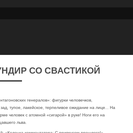
УНДИР СО СВАСТИКОЙ
ентагоновских генералов»: фигурки человечков,
 зад, тупое, лакейское, терпеливое ожидание на лице... На
ме человек с атомной «сигарой» в руке! Ноги его на
щавшего льва.
тей: «Колонка комментатора: С привкусом прошлого!»,