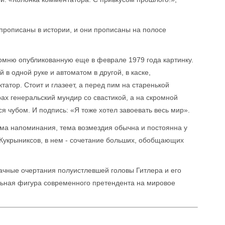
прописаны в истории, и они прописаны на полосе
помню опубликованную еще в феврале 1979 года картинку.
 в одной руке и автоматом в другой, в каске,
татор. Стоит и глазеет, а перед пим на старенькой
ах генеральский мундир со свастикой, а на скромной
 чубом. И подпись: «Я тоже хотел завоевать весь мир».
тема напоминания, тема возмездия обычна и постоянна у
 Кукрыниксов, в нем - сочетание больших, обобщающих
рачные очертания полуистлевшей головы Гитлера и его
альная фигура современного претендента на мировое