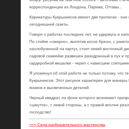
корреспонденции из Лондона, Парижа, Оттавы...
Карикатуры Кукрыниксов имеют две прописки - они 
сегодняшней газеты.
Говоря о работах последних лет, не удержусь и на
По стойке «смирно», выпятив косое брюхо, с ракетой
нахлобученной на картуз, стоит некий восточный дик
садовой скамейке развешен разодранный в пух и пр
гардеробной вешалке - череп с нависшим слипшимся
Я упомянул об этой работе не только потому, что 
Кукрыниксов. Этот рисунок характерен для манеры
мазков и высвеченных деталей.
Черный квадрат, на фоне которого возникают приз
«шмуток», с левой стороны, а с правой вполне ре
господство!
<<< Сила изобразительного мастерства