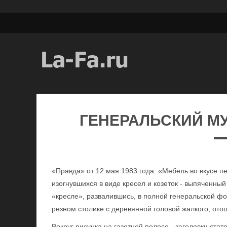
ГЕНЕРАЛЬСКИЙ М
«Правда» от 12 мая 1983 года. «Мебель во вкусе п
изогнувшихся в виде кресел и козеток - выпяченный
«кресле», развалившись, в полной генеральской фор
резном столике с деревянной головой жалкого, ото
Вокруг рисунка на газетной полосе - заголовки ста