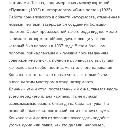
картинами. Такова, например, связь между картиной
«Пушкин» (1932) и натюрмортом «Окно поэта» (1935).
Работа Кончаловского в области натюрморта, отмеченная
новыми чертами, завершается созданием больших
полотен. Среди произведений такого рода видное место
занимает натюрморт «Мясо, дичь и овощи у окна»,
который был написан в 1937 году. В этом большом
полотне, принадлежащем к лучшим произведениям
советской живописи, с полной наглядностью выступают
как основные особенности замечательного дарования
Кончаловского, так и те новые черты, которые были
внесены этим мастером в жанр натюрморта.
Длинный узкий стол, поставленный у окна, тянется вдоль
всего переднего плана картины. На нем лежат
всевозможные овощи, битая дичь, баранья туша. На
оконной раме висит охотничий рог и охотничья сумка.
Кончаловский далек от желания воссоздать подобие
уголка кухни или лавки, как это делали, например,