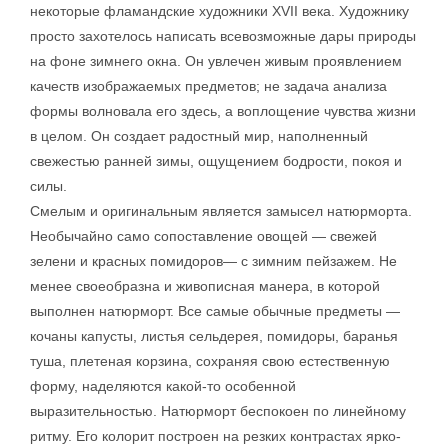
некоторые фламандские художники XVII века. Художнику
просто захотелось написать всевозможные дары природы
на фоне зимнего окна. Он увлечен живым проявлением
качеств изображаемых предметов; не задача анализа
формы волновала его здесь, а воплощение чувства жизни
в целом. Он создает радостный мир, наполненный
свежестью ранней зимы, ощущением бодрости, покоя и
силы.
Смелым и оригинальным является замысел натюрморта.
Необычайно само сопоставление овощей — свежей
зелени и красных помидоров— с зимним пейзажем. Не
менее своеобразна и живописная манера, в которой
выполнен натюрморт. Все самые обычные предметы —
кочаны капусты, листья сельдерея, помидоры, баранья
туша, плетеная корзина, сохраняя свою естественную
форму, наделяются какой-то особенной
выразительностью. Натюрморт беспокоен по линейному
ритму. Его колорит построен на резких контрастах ярко-