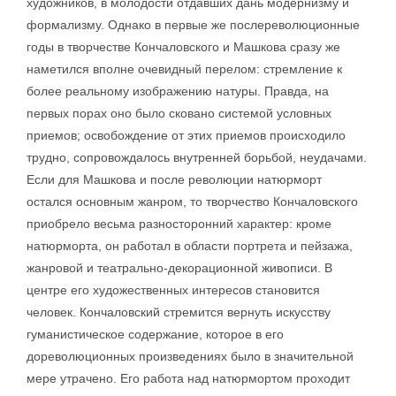
художников, в молодости отдавших дань модернизму и
формализму. Однако в первые же послереволюционные
годы в творчестве Кончаловского и Машкова сразу же
наметился вполне очевидный перелом: стремление к
более реальному изображению натуры. Правда, на
первых порах оно было сковано системой условных
приемов; освобождение от этих приемов происходило
трудно, сопровождалось внутренней борьбой, неудачами.
Если для Машкова и после революции натюрморт
остался основным жанром, то творчество Кончаловского
приобрело весьма разносторонний характер: кроме
натюрморта, он работал в области портрета и пейзажа,
жанровой и театрально-декорационной живописи. В
центре его художественных интересов становится
человек. Кончаловский стремится вернуть искусству
гуманистическое содержание, которое в его
дореволюционных произведениях было в значительной
мере утрачено. Его работа над натюрмортом проходит