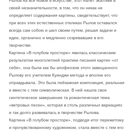
Рылов на все новое в искусстве, этот налет экзотики в
своей незначительности, в том, что он никак не
определяет содержания картины, свидетельствует, что
при всех этих естественных откликах Рылов оставался
всегда сам собою и шел своим путем, решая задачи и
идеи, органично и медленно созревавшие в его
творчестве.
Картина «В голубом просторе» явилась классическим
результатом многолетней практики писания картин «от
себя», она была как бы апофеозом этого завещанного
Рылову его учителем Куинджи метода и вполне его
оправдывала. Это была пейзажная композиция, реальная
и вместе с тем символическая. В ней нашла свое
синтетическое завершение та романтическая тема
«ветровых песен», которая в столь различных вариациях
и так долго развивалась в творчестве Рылова.
Картина «В голубом просторе», подводя итог пережитому
и прочувствованному художником, стала вместе с тем его