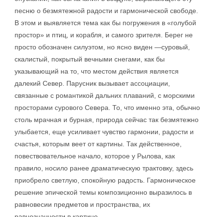
песню о безмятежной радости и гармонической свободе.
В этом и выявляется тема как бы погружения в «голубой
простор» и птиц, и корабля, и самого зрителя. Берег не
просто обозначен силуэтом, но ясно виден —суровый,
скалистый, покрытый вечными снегами, как бы
указывающий на то, что местом действия является
далекий Север. Парусник вызывает ассоциации,
связанные с романтикой дальних плаваний, с морскими
просторами сурового Севера. То, что именно эта, обычно
столь мрачная и бурная, природа сейчас так безмятежно
улыбается, еще усиливает чувство гармонии, радости и
счастья, которым веет от картины. Так действенное,
повествовательное начало, которое у Рылова, как
правило, носило ранее драматическую трактовку, здесь
приобрело светлую, спокойную радость. Гармоническое
решение эпической темы композиционно выразилось в
равновесии предметов и пространства, их
равнозначности в картине.