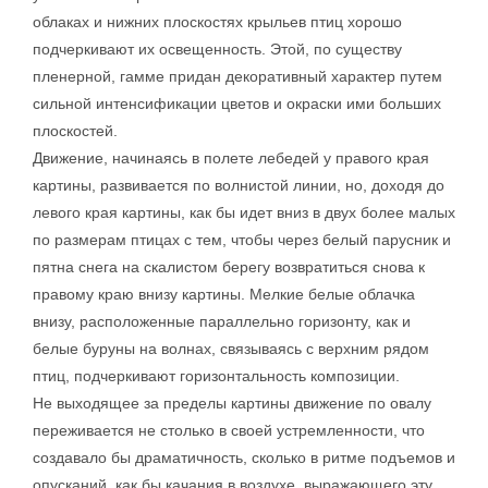
облаках и нижних плоскостях крыльев птиц хорошо
подчеркивают их освещенность. Этой, по существу
пленерной, гамме придан декоративный характер путем
сильной интенсификации цветов и окраски ими больших
плоскостей.
Движение, начинаясь в полете лебедей у правого края
картины, развивается по волнистой линии, но, доходя до
левого края картины, как бы идет вниз в двух более малых
по размерам птицах с тем, чтобы через белый парусник и
пятна снега на скалистом берегу возвратиться снова к
правому краю внизу картины. Мелкие белые облачка
внизу, расположенные параллельно горизонту, как и
белые буруны на волнах, связываясь с верхним рядом
птиц, подчеркивают горизонтальность композиции.
Не выходящее за пределы картины движение по овалу
переживается не столько в своей устремленности, что
создавало бы драматичность, сколько в ритме подъемов и
опусканий, как бы качания в воздухе, выражающего эту