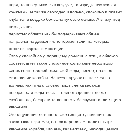
паря, то повертываясь в воздухе, то изредка взмахивая
крыльями. И так же свободно и вольно, спокойно и плавно
клубятся в воздухе большие кучевые облака. А внизу, под
ними, линии
перистых облаков как бы подчеркивают общее
направление движения, те горизонтали, на которых
строится каркас композиции.
Этому спокойному, парящему движению птиц и облаков
соответствует также спокойное колыхание небольших
синих волн тяжелой океанской воды, легкое, плавное
скольжение корабля. На всех парусах он несется по
волнам, как птица, словно лишь слегка касаясь
поверхности воды, весь — олицетворение того же
свободного, беспрепятственного и бесшумного, летящего
движения.
Это ощущение летящего, скользящего движения так
захватывает зрителя, он так переживает полет птиц и
движение корабля, что ему, как человеку, находящемуся