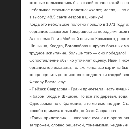
которые пользовались бы в своей стране такой все
небольшое скромное полотно: «холст, масло,— по 
в высоту, 48,5 сантиметров в ширину»!
Когда это небольшое полотно пришло в 1871 году и
сорганизовавшегося Товарищества передвижников и
Алексеем» Ге и «Майской ночью» Крамского, рядом
Шишкина, Клодта, Боголюбова и других больших ма
трудное испытание, больше того — оно победило!
Сопоставление обычно уточняет оценку. Иван Нико
организатор выставки, только когда все картины б
конца оценить достоинства и недостатки каждой ве
Федору Васильеву:
«Пейзаж Саврасова «Грачи прилетели» есть лучший 
и барон Клодт, и Шишкин. Но все это деревья, вода,
Одновременно с Крамским, в те же именно дни, Ста
«особо примечательный», пейзаж Саврасова:
«Грачи прилетели» — наверное лучшая и оригиналь
загорожен, словно решеткой, тоненькими, жиденьки