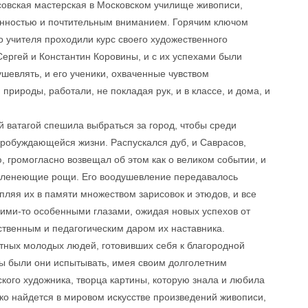
асовская мастерская в Московском училище живописи,
венностью и почтительным вниманием. Горячим ключом
о учителя проходили курс своего художественного
Сергей и Константин Коровины, и с их успехами были
шевлять, и его ученики, охваченные чувством
рироды, работали, не покладая рук, и в классе, и дома, и
 ватагой спешила выбраться за город, чтобы среди
робуждающейся жизни. Распускался дуб, и Саврасов,
, громогласно возвещал об этом как о великом событии, и
зеленеющие рощи. Его воодушевление передавалось
пляя их в памяти множеством зарисовок и этюдов, и все
ими-то особенными глазами, ожидая новых успехов от
ственным и педагогическим даром их наставника.
стных молодых людей, готовивших себя к благородной
ны были они испытывать, имея своим долголетним
кого художника, творца картины, которую знала и любила
ько найдется в мировом искусстве произведений живописи,