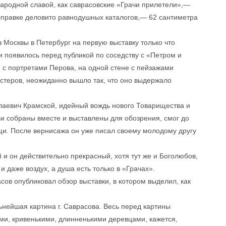
народной славой, как саврасовские «Грачи прилетели»,—
справке деловито равнодушных каталогов,— 62 сантиметра
з Москвы в Петербург на первую выставку только что
 появилось перед публикой по соседству с «Петром и
 с портретами Перова, на одной стене с пейзажами
стеров, неожиданно вышло так, что оно выдержало
лаевич Крамской, идейный вождь нового Товарищества и
ыли собраны вместе и выставлены для обозрения, смог до
щи. После вернисажа он уже писал своему молодому другу
и он действительно прекрасный, хотя тут же и Боголюбов,
 и даже воздух, а душа есть только в «Грачах».
сов опубликовал обзор выставки, в котором выделил, как
нейшая картина г. Саврасова. Весь перед картины
ми, кривенькими, длинненькими деревцами, кажется,