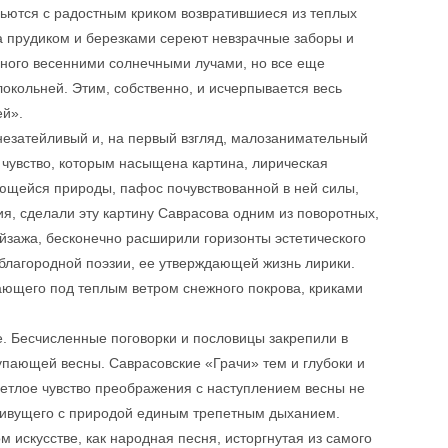
вьются с радостным криком возвратившиеся из теплых
За прудиком и березками сереют невзрачные заборы и
нного весенними солнечными лучами, но все еще
локольней. Этим, собственно, и исчерпывается весь
ей».
 незатейливый и, на первый взгляд, малозанимательный
 чувство, которым насыщена картина, лирическая
ющейся природы, пафос почувствованной в ней силы,
я, сделали эту картину Саврасова одним из поворотных,
йзажа, бесконечно расширили горизонты эстетического
 благородной поэзии, ее утверждающей жизнь лирики.
ающего под теплым ветром снежного покрова, криками
е. Бесчисленные поговорки и пословицы закрепили в
пающей весны. Саврасовские «Грачи» тем и глубоки и
ветлое чувство преображения с наступлением весны не
 живущего с природой единым трепетным дыханием.
 искусстве, как народная песня, исторгнутая из самого