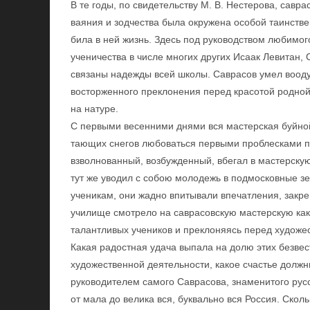
В те годы, по свидетельству М. В. Нестерова, савр
ваяния и зодчества была окружена особой таинст
била в ней жизнь. Здесь под руководством любимог
ученичества в числе многих других Исаак Левитан, 
связаны надежды всей школы. Саврасов умел вооду
восторженного преклонения перед красотой родной п
на натуре.
С первыми весенними днями вся мастерская буйной
тающих снегов любоваться первыми проблесками п
взволнованный, возбужденный, вбегал в мастерскую
тут же уводил с собою молодежь в подмосковные 
ученикам, они жадно впитывали впечатления, закре
училище смотрело на саврасовскую мастерскую как
талантливых учеников и преклоняясь перед художе
Какая радостная удача выпала на долю этих безве
художественной деятельности, какое счастье долж
руководителем самого Саврасова, знаменитого русс
от мала до велика вся, буквально вся Россия. Скол