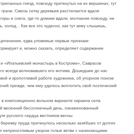
трепанных гнезд, повсюду приткнутых на их вершинах; тут
 грачи. Сквозь сетку деревьев расстилается вдали
горы и снега, где-то домики вдали, молчание повсюду, ни
, холод... Как все это чудесно, как тут зиму слышишь,
оцепенения, едва уловимые первые признаки
ормирует и, можно сказать, определяет содержание
» и «Ипатьевский монастырь в Костроме», Саврасов
о всегда волновавшего его мотива. Дошедшие до нас
вой и кропотливой работе художника, об упорном поиске
ний прежде, чем ему удалось воплотить свой поэтический
а в композиционно вольном варианте окраина села
ий весенний бессолнечный день, ознаменованный
ля русского сердца вестников весны.
ережку пруда приткнулось несколько зазябших от долгих
ся неприхотливым узором голые ветви с начинающими