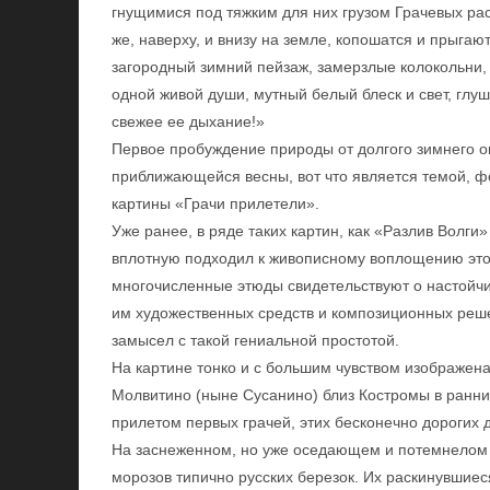
гнущимися под тяжким для них грузом Грачевых рас
же, наверху, и внизу на земле, копошатся и прыгают
загородный зимний пейзаж, замерзлые колокольни, 
одной живой души, мутный белый блеск и свет, глушь
свежее ее дыхание!»
Первое пробуждение природы от долгого зимнего 
приближающейся весны, вот что является темой, ф
картины «Грачи прилетели».
Уже ранее, в ряде таких картин, как «Разлив Волги
вплотную подходил к живописному воплощению этог
многочисленные этюды свидетельствуют о настойчи
им художественных средств и композиционных реше
замысел с такой гениальной простотой.
На картине тонко и с большим чувством изображен
Молвитино (ныне Сусанино) близ Костромы в ранн
прилетом первых грачей, этих бесконечно дорогих д
На заснеженном, но уже оседающем и потемнелом б
морозов типично русских березок. Их раскинувшие