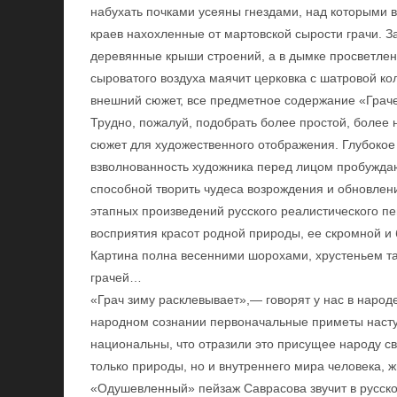
набухать почками усеяны гнездами, над которыми 
краев нахохленные от мартовской сырости грачи. 
деревянные крыши строений, а в дымке просветле
сыроватого воздуха маячит церковка с шатровой ко
внешний сюжет, все предметное содержание «Грач
Трудно, пожалуй, подобрать более простой, более
сюжет для художественного отображения. Глубокое
взволнованность художника перед лицом пробужда
способной творить чудеса возрождения и обновлени
этапных произведений русского реалистического пе
восприятия красот родной природы, ее скромной и
Картина полна весенними шорохами, хрустеньем т
грачей…
«Грач зиму расклевывает»,— говорят у нас в народ
народном сознании первоначальные приметы насту
национальны, что отразили это присущее народу с
только природы, но и внутреннего мира человека,
«Одушевленный» пейзаж Саврасова звучит в русском