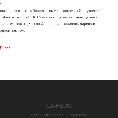
е.
ональном строю с бессмертными строками «Снегурочки»
. Чайковского и Н. А. Римского-Корсакова. Благодарный
ованием сказать, что «с Саврасова появилась лирика в
родной земле».
) >>>
La-Fa.ru
Материалы в помощь студентам