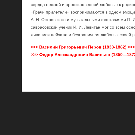
сердца нежной и проникновенной любовью к родин
«Грачи прилетели» воспринимаются в одном эмоци
А. Н. Островского и музыкальными фантазиями П. И
саврасовский ученик И. И. Левитан мог со всем осн
живописи пейзажа и безграничная любовь к своей 
<<< Василий Григорьевич Перов (1833-1882) <<<
>>> Федор Александрович Васильев (1850—1873