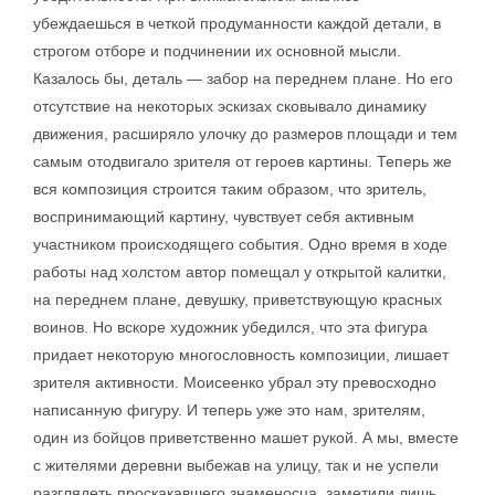
убеждаешься в четкой продуманности каждой детали, в
строгом отборе и подчинении их основной мысли.
Казалось бы, деталь — забор на переднем плане. Но его
отсутствие на некоторых эскизах сковывало динамику
движения, расширяло улочку до размеров площади и тем
самым отодвигало зрителя от героев картины. Теперь же
вся композиция строится таким образом, что зритель,
воспринимающий картину, чувствует себя активным
участником происходящего события. Одно время в ходе
работы над холстом автор помещал у открытой калитки,
на переднем плане, девушку, приветствующую красных
воинов. Но вскоре художник убедился, что эта фигура
придает некоторую многословность композиции, лишает
зрителя активности. Моисеенко убрал эту превосходно
написанную фигуру. И теперь уже это нам, зрителям,
один из бойцов приветственно машет рукой. А мы, вместе
с жителями деревни выбежав на улицу, так и не успели
разглядеть проскакавшего знаменосца, заметили лишь