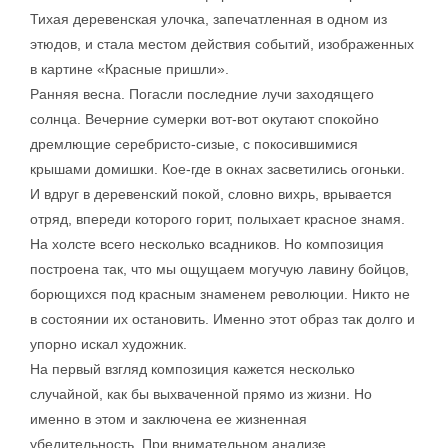
Тихая деревенская улочка, запечатленная в одном из
этюдов, и стала местом действия событий, изображенных
в картине «Красные пришли».
Ранняя весна. Погасли последние лучи заходящего
солнца. Вечерние сумерки вот-вот окутают спокойно
дремлющие серебристо-сизые, с покосившимися
крышами домишки. Кое-где в окнах засветились огоньки.
И вдруг в деревенский покой, словно вихрь, врывается
отряд, впереди которого горит, полыхает красное знамя.
На холсте всего несколько всадников. Но композиция
построена так, что мы ощущаем могучую лавину бойцов,
борющихся под красным знаменем революции. Никто не
в состоянии их остановить. Именно этот образ так долго и
упорно искал художник.
На первый взгляд композиция кажется несколько
случайной, как бы выхваченной прямо из жизни. Но
именно в этом и заключена ее жизненная
убедительность. При внимательном анализе