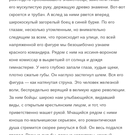
его мускулистую руку, держащую древко знамени. Вот-вот
скроется и трубач. А вслед за ними рвется вперед
широкоскулый загорелый боец в синей бурке. По его
глазам, несколько утомленным, но внимательно
следящим за всем, что происходит на улице, по всей
напряженной его фигуре мы безошибочно узнаем
красного командира. Рядом с ним на иссиня-вороном
коне комиссар в выцветшей от солнца и дождя
гимнастерке. У него глубоко запали глаза, худые щеки,
плотно сжатые губы. Он наглухо застегнул шлем. Вся его
фигура — как натянутая струна. Это человек железной
воли, беспредельно верящий в великую идею революции.
За ним бойцы: широко нам улыбающийся, видавший
виды, с открытым крестьянским лицом, и тот, что
приветственно машет рукой. Мчащийся рядом с ними
юноша по-мальчишески серьезен, его романтическая
душа стремится скорее ринуться в бой. Он весь подался