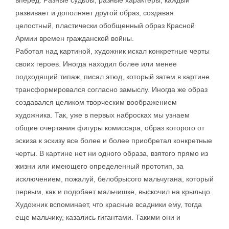
вперед. Разные судьбы, разные характеры, каждый
развивает и дополняет другой образ, создавая
целостный, пластически обобщенный образ Красной
Армии времен гражданской войны.
Работая над картиной, художник искал конкретные черты
своих героев. Иногда находил более или менее
подходящий типаж, писал этюд, который затем в картине
трансформировался согласно замыслу. Иногда же образ
создавался целиком творческим воображением
художника. Так, уже в первых набросках мы узнаем
общие очертания фигуры комиссара, образ которого от
эскиза к эскизу все более и более приобретал конкретные
черты. В картине нет ни одного образа, взятого прямо из
жизни или имеющего определенный прототип, за
исключением, пожалуй, белобрысого мальчугана, который
первым, как и подобает мальчишке, выскочил на крыльцо.
Художник вспоминает, что красные всадники ему, тогда
еще мальчику, казались гигантами. Такими они и