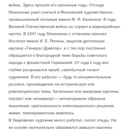
войны. Здесь прошли его школьные годы. Отсюда
Моисеенко ушел учиться в Московский художественно-
промышленный техникум имени М. И. Калинина. В годы
Великой Отечественной войны он служил в кавалерийских
частях. В 1947 году Моисеенко с отличием окончил
Институт имени И. Е. Репина, защитив дипломную
картину «Генерал Доватор», и с тех пор постоянно
обращается к благородной теме борьбы советского
народа с фашистской Германией. От года к году все
глубже раскрывался яркий, самобытный талант
художника. В его работах — будь то монументальные
росписи, произведения на историческую или
революционную темы, батальные или жанровые картины,
портрет или натюрморт— неповторимое образное
мышление, оригинальность композиционного решения,
живая, темпераментная живопись.
В Уваровичах художник много работал, писал этюды. На
их основе окончательно оформился замысел картины.