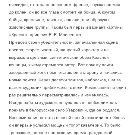
очевидно, от отца поношенном френче, спускающемся
до колен, он во все глаза смотрит на бойца. А кругом
бойцы, крестьяне, тачанки, лошади, они образуют
живописные группы. Таким был первый вариант картины
«Красные пришли» Е. Е. Моисеенко.
При всей своей убедительности, запечатленная сцена
носила, скорее, частный, жанровый характер и не
выражала цельный, синтетический образ Красной
конницы, к чему стремился автор. Вот почему почти
завершенный холст был отставлен в сторону и начались
новые поиски. Через десятки эскизов, набросков, шаг за
шагом художник приближался к цели. Композиция не один
раз решительно пересматривалась и изменялась.
В ходе работы художник почувствовал необходимость
поехать в белорусское село Уваровичи, где он родился.
Воспоминания детства с новой силой охватили его. Здесь
он впервые услыхал мощный топот кавалерии. То было
тревожное, полное напряжения время гражданской