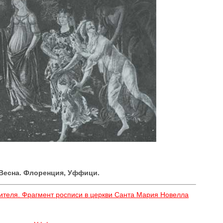
Весна. Флоренция, Уффици.
ителя. Фрагмент росписи в церкви Санта Мария Новелла