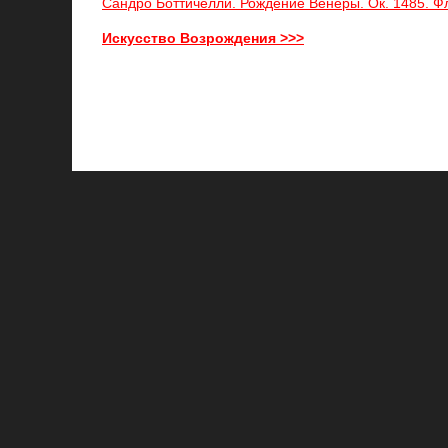
Сандро Боттичелли. Рождение Венеры. Ок. 1485. 
Искусство Возрождения >>>