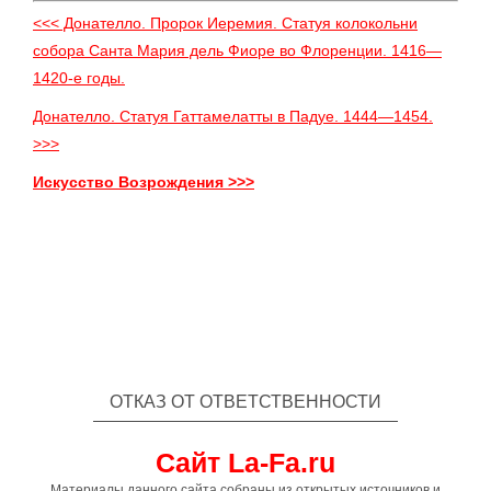
<<< Донателло. Пророк Иеремия. Статуя колокольни
собора Санта Мария дель Фиоре во Флоренции. 1416—
1420-е годы.
Донателло. Статуя Гаттамелатты в Падуе. 1444—1454.
>>>
Искусство Возрождения >>>
ОТКАЗ ОТ ОТВЕТСТВЕННОСТИ
Сайт La-Fa.ru
Материалы данного сайта собраны из открытых источников и