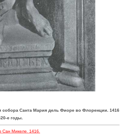
и собора Санта Мария дель Фиоре во Флоренции. 1416
20-е годы.
р Сан Микеле. 1416.