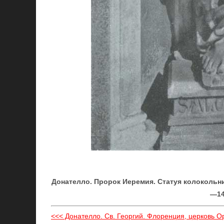
Донателло. Пророк Иеремия. Статуя колокольн
—14
<<< Донателло. Св. Георгий. Флоренция, церковь О