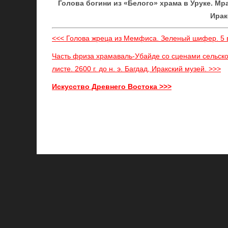
Голова богини из «Белого» храма в Уруке. Мра
Ирак
<<< Голова жреца из Мемфиса. Зеленый шифер. 5 в.
Часть фриза храмаваль-Убайде со сценами сельско
листе. 2600 г. до н. э. Багдад, Иракский музей. >>>
Искусство Древнего Востока >>>