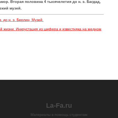
мор. Вторая половина 4 тысячелетия до н. э. Багдад,
ский музей.
 до н. э. Берлин, Музей.
й жизни. Инкрустация из шифера и известняка на медном
La-Fa.ru
Материалы в помощь студентам