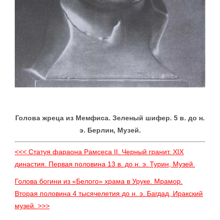
Голова жреца из Мемфиса. Зеленый шифер. 5 в. до н.
э. Берлин, Музей.
<<< Статуя фараона Рамсеса II. Черный гранит. XIX
династия. Первая половина 13 в. до н. э. Турин, Музей.
Голова богини из «Белого» храма в Уруке. Мрамор.
Вторая половина 4 тысячелетия до н. э. Багдад, Иракский
музей. >>>