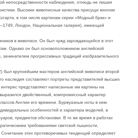
ной непосредственности наблюдения, отнюдь не лишая
еристики. Высокие живописные качества присущи многим
огарта, в том числе картинам серии «Модный брак» и
—1749, Лондон, Национальная галерея), имеющей
мников в живописи. Он был чужд зарождающейся в этот
там. Однако он был основоположником английской
, зачинателем прогрессивных традиций изобразительного
) был крупнейшим мастером английской живописи второй
ого наследия составляют портреты представителей высших
 интерес представляют написанные им картины на
 выразился двойственный, компромиссный характер
классов Англии его времени. Буржуазные ноты в нем
ндивидуальных особенностей и характера моделей, в
аров, предметов обстановки. В то же время в работах
кратическими требованиями светской пышности,
. Сочетание этих противоречивых тенденций определяет