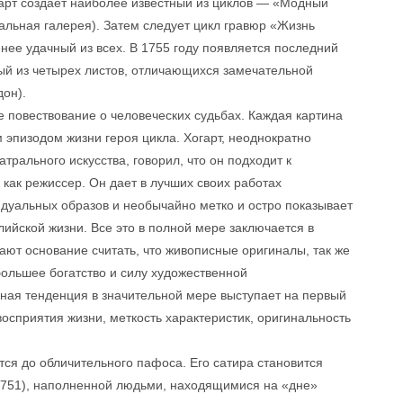
огарт создает наиболее известный из циклов — «Модный
альная галерея). Затем следует цикл гравюр «Жизнь
нее удачный из всех. В 1755 году появляется последний
ый из четырех листов, отличающихся замечательной
дон).
 повествование о человеческих судьбах. Каждая картина
эпизодом жизни героя цикла. Хогарт, неоднократно
трального искусства, говорил, что он подходит к
 как режиссер. Он дает в лучших своих работах
дуальных образов и необычайно метко и остро показывает
лийской жизни. Все это в полной мере заключается в
ют основание считать, что живописные оригиналы, так же
большее богатство и силу художественной
ьная тенденция в значительной мере выступает на первый
осприятия жизни, меткость характеристик, оригинальность
ся до обличительного пафоса. Его сатира становится
1751), наполненной людьми, находящимися на «дне»