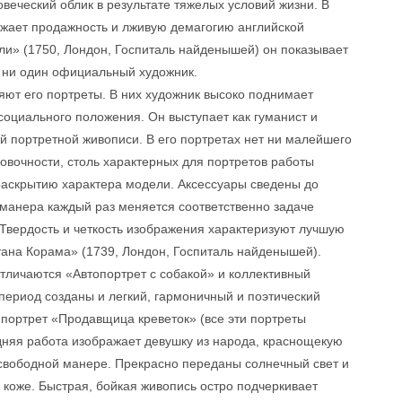
еческий облик в результате тяжелых условий жизни. В
жает продажность и лживую демагогию английской
ли» (1750, Лондон, Госпиталь найденышей) он показывает
л ни один официальный художник.
яют его портреты. В них художник высоко поднимает
социального положения. Он выступает как гуманист и
й портретной живописи. В его портретах нет ни малейшего
овочности, столь характерных для портретов работы
 раскрытию характера модели. Аксессуары сведены до
манера каждый раз меняется соответственно задаче
Твердость и четкость изображения характеризуют лучшую
тана Корама» (1739, Лондон, Госпиталь найденышей).
личаются «Автопортрет с собакой» и коллективный
 период созданы и легкий, гармоничный и поэтический
портрет «Продавщица креветок» (все эти портреты
дняя работа изображает девушку из народа, краснощекую
 свободной манере. Прекрасно переданы солнечный свет и
 коже. Быстрая, бойкая живопись остро подчеркивает