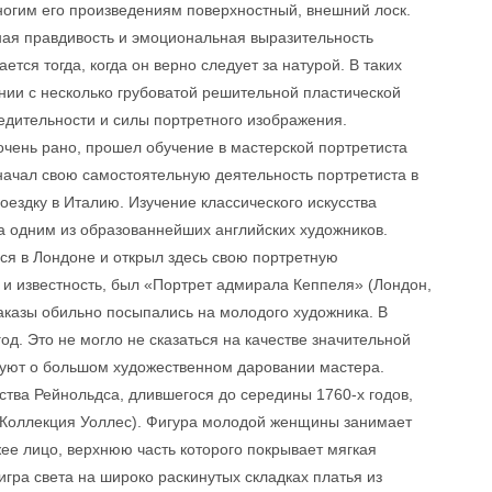
ногим его произведениям поверхностный, внешний лоск.
ная правдивость и эмоциональная выразительность
тся тогда, когда он верно следует за натурой. В таких
ании с несколько грубоватой решительной пластической
едительности и силы портретного изображения.
очень рано, прошел обучение в мастерской портретиста
начал свою самостоятельную деятельность портретиста в
ездку в Италию. Изучение классического искусства
 одним из образованнейших английских художников.
я в Лондоне и открыл здесь свою портретную
 и известность, был «Портрет адмирала Кеппеля» (Лондон,
аказы обильно посыпались на молодого художника. В
од. Это не могло не сказаться на качестве значительной
твуют о большом художественном даровании мастера.
ства Рейнольдса, длившегося до середины 1760-х годов,
 Коллекция Уоллес). Фигура молодой женщины занимает
жее лицо, верхнюю часть которого покрывает мягкая
гра света на широко раскинутых складках платья из