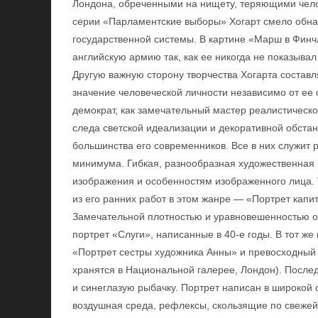
Лондона, обреченными на нищету, теряющими челов
серии «Парламентские выборы» Хогарт смело обна
государственной системы. В картине «Марш в Финч
английскую армию так, как ее никогда не показыва
Другую важную сторону творчества Хогарта составл
значение человеческой личности независимо от ее 
демократ, как замечательный мастер реалистическо
следа светской идеализации и декоративной обстан
большинства его современников. Все в них служит
минимума. Гибкая, разнообразная художественная 
изображения и особенностям изображенного лица. 
из его ранних работ в этом жанре — «Портрет капи
Замечательной плотностью и уравновешенностью от
портрет «Слуги», написанные в 40-е годы. В тот же
«Портрет сестры художника Анны» и превосходный 
хранятся в Национальной галерее, Лондон). После
и синеглазую рыбачку. Портрет написан в широкой
воздушная среда, рефлексы, скользящие по свежей