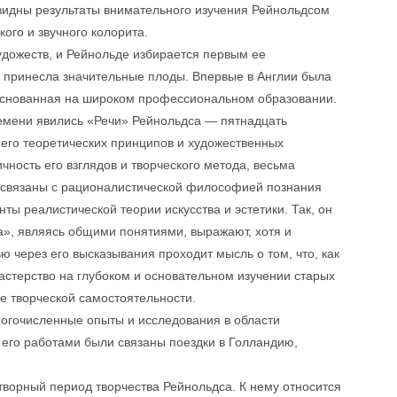
видны результаты внимательного изучения Рейнольдсом
ого и звучного колорита.
удожеств, и Рейнольде избирается первым ее
 принесла значительные плоды. Впервые в Англии была
 основанная на широком профессиональном образовании.
емени явились «Речи» Рейнольдса — пятнадцать
его теоретических принципов и художественных
чность его взглядов и творческого метода, весьма
и связаны с рационалистической философией познания
ты реалистической теории искусства и эстетики. Так, он
а», являясь общими понятиями, выражают, хотя и
 через его высказывания проходит мысль о том, что, как
стерство на глубоком и основательном изучении старых
е творческой самостоятельности.
огочисленные опыты и исследования в области
 его работами были связаны поездки в Голландию,
творный период творчества Рейнольдса. К нему относится