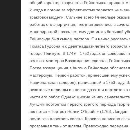
общий характер творчества Рейнольдса, придает м
Иногда в погоне за эффектностью теряется жизнен
трактовки модели. Сильнее всего Рейнольде оказывае
работах его энергичная, плотная живопись в сочет
моделировкой позволяет ему достигать большой уб
Рейнольде был сыном пастора. Он начал рисовать 
Томаса Гудсона и с девятнадцатилетнего возраста 
городе Плимуте. В 1749—1752 годах он совершил по
великих мастеров Возрождения сделало Рейнольдса
После возвращения в Англию Рейнольде обосновалс
мастерскую. Первой работой, принесшей ему успех
Национальная галерея), написанный в 1753 году. З
некоторые периоды он писал до сотни портретов в г
части его работ. Однако многие из них свидетельс
Лучшим портретом первого зрелого периода творче
является «Портрет Нелли О'Брайн» (1763, Лондон,
почти всю плоскость холста. Красиво написано све
прозрачная тень от шляпы. Превосходно передана и