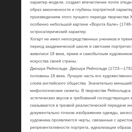
характер модели, создает впечатление почти этюд
образ законченности и глубины портретной характ
произведениям этого лучшего периода творчества Х
особенно небольшой картине «Ворота Кале» (1748
остросатирический характер.
Хогарт не имел непосредственных учеников и прее
период академической школе и светским портретис
живописи 18 века, ярким и самобытным художником
искусства своей страны.
Джошуа Рейнольде. Джошуа Рейнольде (1723—1792
половины 18 века. Лучшую часть его художественн
слоев английского общества. Значительно меньший
мифологические сюжеты. В творчестве Рейнольдса
эстетических вкусов и требований господствующих 
сказываются в трезвой реалистической передаче и
документально точном изображении одежды, аксессу
художника проявляются черты, связанные с аристо
репрезентативности портрета, идеализации образа