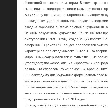
блестящей шелковистой материи. В этом портрете 
живописи венецианцев и поиски гармонического, ярк
В 1768 году основывается Королевская Академия х
президентом. Деятельность Рейнольдса в Академии
создана серьезная система обучения художников,
Важным документом художественной жизни того вр
выступлений (1769—1790), содержащих изложение 
воззрений. В речах Рейнольдса проявляется эклекти
характерная для академической школы. Его теори
мира. В них содержатся также существенные элемен
утверждает, что «обозначения «красота» и «природ
различным способом, то же самое…». Красной нитью
ни необходимо для художника формировать свое ма
мастеров, важнейшим для него является сохранени
Кроме теоретических работ Рейнольде проводил мн
технологии живописи. В значительной мере с этими
предпринятые им в 1781 и 1783 годах.
С середины 70-х годов начинается наиболее плодо