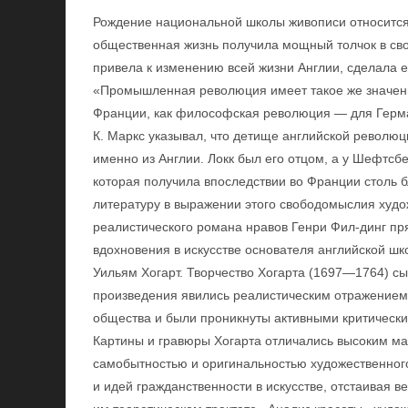
Рождение национальной школы живописи относится 
общественная жизнь получила мощный толчок в с
привела к изменению всей жизни Англии, сделала е
«Промышленная революция имеет такое же значени
Франции, как философская революция — для Герм
К. Маркс указывал, что детище английской револю
именно из Англии. Локк был его отцом, а у Шефтсб
которая получила впоследствии во Франции столь б
литературу в выражении этого свободомыслия худо
реалистического романа нравов Генри Фил-динг прям
вдохновения в искусстве основателя английской ш
Уильям Хогарт. Творчество Хогарта (1697—1764) сыг
произведения явились реалистическим отражением
общества и были проникнуты активными критически
Картины и гравюры Хогарта отличались высоким ма
самобытностью и оригинальностью художественног
и идей гражданственности в искусстве, отстаивая 