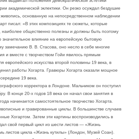
жник выдвигал положения демократической эстетики
ии академической эклектики. Он резко осуждал бездушие
ю живопись, основанную на непосредственном наблюдении
рт писал: «В этих композициях те сюжеты, которые
о, наиболее общественно полезны и должны быть поэтому
ло значительное влияние на европейскую бытовую
у замечанию В. В. Стасова, оно несло в себе многие
ия и вместе с творчеством Гойи явилось прямым
ля европейского искусства второй половины 19 века, в
 ценил работы Хогарта. Гравюры Хогарта оказали мощное
середине 19 века.
ографского корректора в Лондоне. Мальчиком он поступил
у. В конце 20-х годов 18 века он начал свои занятия в
года начинается самостоятельное творчество Хогарта.
живописные и гравированные циклы. В большинстве случаев
нные Хогартом. Затем эти картины воспроизводились в
дал свой первый цикл из шести листов — «Жизнь
емь листов цикла «Жизнь кутилы» (Лондон, Музей Соан).