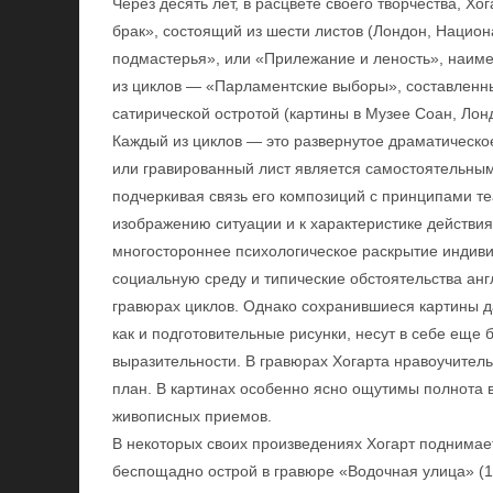
Через десять лет, в расцвете своего творчества, Х
брак», состоящий из шести листов (Лондон, Национ
подмастерья», или «Прилежание и леность», наиме
из циклов — «Парламентские выборы», составленн
сатирической остротой (картины в Музее Соан, Лон
Каждый из циклов — это развернутое драматическое
или гравированный лист является самостоятельным 
подчеркивая связь его композиций с принципами теа
изображению ситуации и к характеристике действия
многостороннее психологическое раскрытие индиви
социальную среду и типические обстоятельства анг
гравюрах циклов. Однако сохранившиеся картины да
как и подготовительные рисунки, несут в себе еще 
выразительности. В гравюрах Хогарта нравоучител
план. В картинах особенно ясно ощутимы полнота в
живописных приемов.
В некоторых своих произведениях Хогарт поднимает
беспощадно острой в гравюре «Водочная улица» (