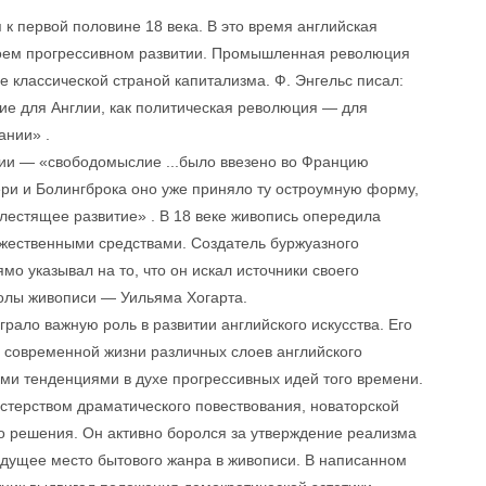
к первой половине 18 века. В это время английская
воем прогрессивном развитии. Промышленная революция
е классической страной капитализма. Ф. Энгельс писал:
е для Англии, как политическая революция — для
ании» .
ции — «свободомыслие ...было ввезено во Францию
ери и Болингброка оно уже приняло ту остроумную форму,
лестящее развитие» . В 18 веке живопись опередила
жественными средствами. Создатель буржуазного
о указывал на то, что он искал источники своего
колы живописи — Уильяма Хогарта.
рало важную роль в развитии английского искусства. Его
 современной жизни различных слоев английского
ми тенденциями в духе прогрессивных идей того времени.
стерством драматического повествования, новаторской
о решения. Он активно боролся за утверждение реализма
ведущее место бытового жанра в живописи. В написанном