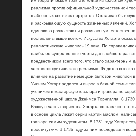
им теоретическом трактате «Анализ красоты» худо
реализма против официальной художественной теор
шаблонных светских портретов. Отстаивая бытову
и раскрывающую сущность жизненных явлений, Хога
одинаково развлекают и развивают ум, естественн
поставлены выше всего». Искусство Хогарта оказа
реалистическую живопись 19 века. По справедливом
наиболее существенные черты дальнейшего развит
предвестником всего того, что стало характерным д
частности критического реализма. Федотов высоко
влияние на развитие немецкой бытовой живописи в 
Уильям Хогарт родился и вырос в бедной семье тип
учеником в мастерскую ювелира и гравера по серебр
художественной школе Джеймса Торнгилла. С 1730 
Важную часть творчества Хогарта составляют его 
в основе цикла лежат серии картин маслом, написа
гравюре самим художником. В 1731 году Хогарт соз
проститутки». В 1735 году за ним последовали вос