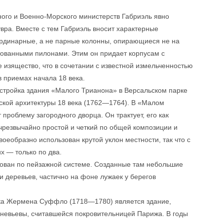
го и Военно-Морского министерств Габриэль явно
вра. Вместе с тем Габриэль вносит характерные
ординарные, а не парные колонны, опирающиеся не на
стованными пилонами. Этим он придает корпусам с
 изящество, что в сочетании с известной измельченностью
 приемах начала 18 века.
стройка здания «Малого Трианона» в Версальском парке
кой архитектуры 18 века (1762—1764). В «Малом
роблему загородного дворца. Он трактует, его как
чрезвычайно простой и четкий по общей композиции и
воеобразно использован крутой уклон местности, так что с
их — только по два.
ован по пейзажной системе. Созданные там небольшие
 деревьев, частично на фоне лужаек у берегов
а Жермена Суффло (1718—1780) является здание,
невьевы, считавшейся покровительницей Парижа. В годы