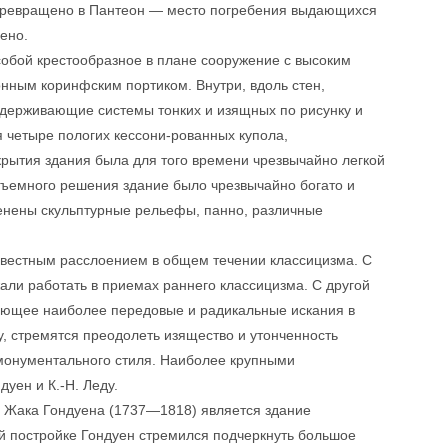
превращено в Пантеон — место погребения выдающихся
ено.
обой крестообразное в плане сооружение с высоким
онным коринфским портиком. Внутри, вдоль стен,
держивающие системы тонких и изящных по рисунку и
 четыре пологих кессони-рованных купола,
рытия здания была для того времени чрезвычайно легкой
бъемного решения здание было чрезвычайно богато и
енены скульптурные рельефы, панно, различные
звестным расслоением в общем течении классицизма. С
али работать в приемах раннего классицизма. С другой
яющее наиболее передовые и радикальные искания в
, стремятся преодолеть изящество и утонченность
 монументального стиля. Наиболее крупными
уен и К.-Н. Леду.
 Жака Гондуена (1737—1818) является здание
й постройке Гондуен стремился подчеркнуть большое