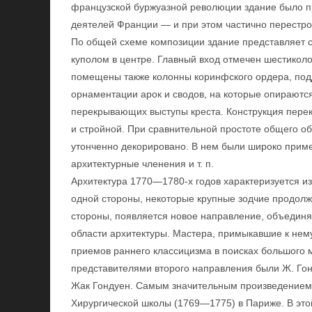
французской буржуазной революции здание было 
деятелей Франции — и при этом частично перестро
По общей схеме композиции здание представляет с
куполом в центре. Главный вход отмечен шестикол
помещены также колонны коринфского ордера, под
орнаментации арок и сводов, на которые опираются
перекрывающих выступы креста. Конструкция перек
и стройной. При сравнительной простоте общего о
утонченно декорировано. В нем были широко прим
архитектурные членения и т. п.
Архитектура 1770—1780-х годов характеризуется и
одной стороны, некоторые крупные зодчие продолж
стороны, появляется новое направление, объедин
области архитектуры. Мастера, примыкавшие к нему
приемов раннего классицизма в поисках большого
представителями второго направления были Ж. Гонд
Жак Гондуен. Самым значительным произведением
Хирургической школы (1769—1775) в Париже. В это