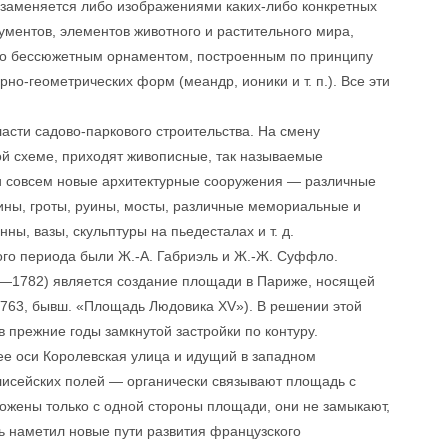
 заменяется либо изображениями каких-либо конкретных
ментов, элементов животного и растительного мира,
ибо бессюжетным орнаментом, построенным по принципу
но-геометрических форм (меандр, ионики и т. п.). Все эти
асти садово-паркового строительства. На смену
ой схеме, приходят живописные, так называемые
 и совсем новые архитектурные сооружения — различные
жины, гроты, руины, мосты, различные мемориальные и
ы, вазы, скульптуры на пьедесталах и т. д.
го периода были Ж.-А. Габриэль и Ж.-Ж. Суффло.
8—1782) является создание площади в Париже, носящей
63, бывш. «Площадь Людовика XV»). В решении этой
в прежние годы замкнутой застройки по контуру.
е оси Королевская улица и идущий в западном
исейских полей — органически связывают площадь с
жены только с одной стороны площади, они не замыкают,
 наметил новые пути развития французского