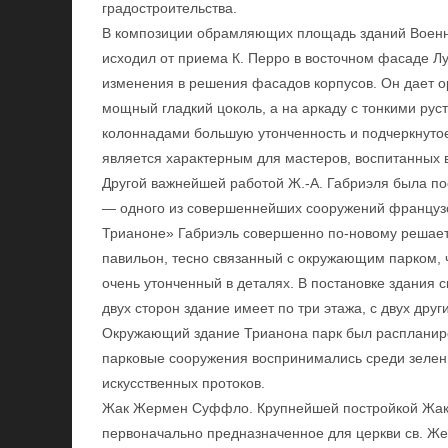
градостроительства.
В композиции обрамляющих площадь зданий Военно
исходил от приема К. Перро в восточном фасаде Лу
изменения в решения фасадов корпусов. Он дает 
мощный гладкий цоколь, а на аркаду с тонкими ру
колоннадами большую утонченность и подчеркнутое
является характерным для мастеров, воспитанных в
Другой важнейшей работой Ж.-А. Габриэля была по
— одного из совершеннейших сооружений французс
Трианоне» Габриэль совершенно по-новому решает п
павильон, тесно связанный с окружающим парком, 
очень утонченный в деталях. В постановке здания с
двух сторон здание имеет по три этажа, с двух друг
Окружающий здание Трианона парк был распланир
парковые сооружения воспринимались среди зелени
искусственных протоков.
Жак Жермен Суффло. Крупнейшей постройкой Жак
первоначально предназначенное для церкви св. Же