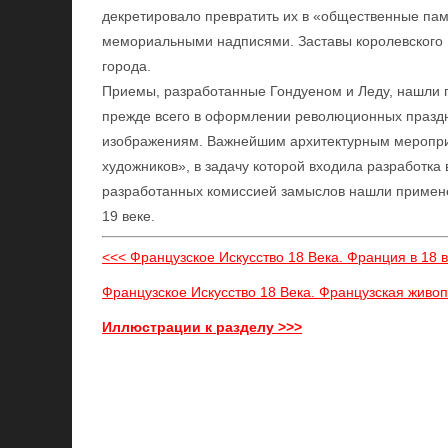
декретировало превратить их в «общественные пам
мемориальными надписями. Заставы королевского
города.
Приемы, разработанные Гондуеном и Леду, нашли 
прежде всего в оформлении революционных праздн
изображениям. Важнейшим архитектурным мероприя
художников», в задачу которой входила разработка
разработанных комиссией замыслов нашли примене
19 веке.
<<< Французское Искусство 18 Века. Франция в 18 в
Французское Искусство 18 Века. Французская живоп
Иллюстрации к разделу >>>