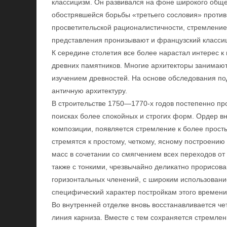
классицизм. Он развивался на фоне широкого обще
обострявшейся борьбы «третьего сословия» проти
просветительской рационалистичности, стремление
представления пронизывают и французский классиц
К середине столетия все более нарастал интерес 
древних памятников. Многие архитекторы занимают
изучением древностей. На основе обследования п
античную архитектуру.
В строительстве 1750—1770-х годов постепенно про
поисках более спокойных и строгих форм. Ордер в
композиции, появляется стремление к более прос
стремятся к простому, четкому, ясному построени
масс в сочетании со смягчением всех переходов от 
также с тонкими, чрезвычайно деликатно прорисов
горизонтальных членений, с широким использован
специфический характер постройкам этого времени
Во внутренней отделке вновь восстанавливается че
линия карниза. Вместе с тем сохраняется стремлен