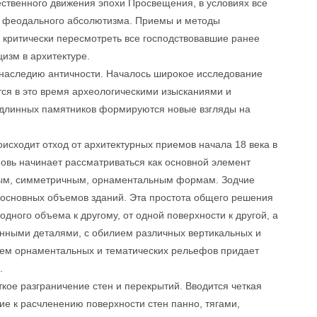
ственного движения эпохи Просвещения, в условиях все
в феодального абсолютизма. Приемы и методы
 критически пересмотреть все господствовавшие ранее
изм в архитектуре.
к наследию античности. Началось широкое исследование
ся в это время археологическими изысканиями и
одлинных памятников формируются новые взгляды на
исходит отход от архитектурных приемов начала 18 века в
новь начинает рассматриваться как основной элемент
тым, симметричным, орнаментальным формам. Зодчие
ю основных объемов зданий. Эта простота общего решения
одного объема к другому, от одной поверхности к другой, а
анными деталями, с обилием различных вертикальных и
ием орнаментальных и тематических рельефов придает
.
ткое разграничение стен и перекрытий. Вводится четкая
ие к расчленению поверхности стен панно, тягами,