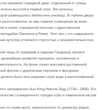
астка занимает парадный двор, отделенный от улицы
 колонн высотой в первый этаж. Эти колонны
орой размещалась библиотека училища. В глубине двора
й расположенное за ним главное помещение во всем
ой в плане, перекрытой куполом с единственным
наподобие Пантеона в Риме). Этот зал с его совершенно
ным куполом отличался строгостью и монументальностью
ном лишь по гравюрам в издании Гондуена) проекте
дальнейшее развитие принципы, заложенные в
ментальность. На фоне глухих массивов рустованной
зный фонтан с дорическим портиком и фигурами,
 должна была течь широкая струя воды в расположенный
того направления был Клод Никола Леду (1736—1806). Его
ельство солеваренного городка в.Шо и павильонов-застав
на по схеме круга, пересеченного по диаметру рядом