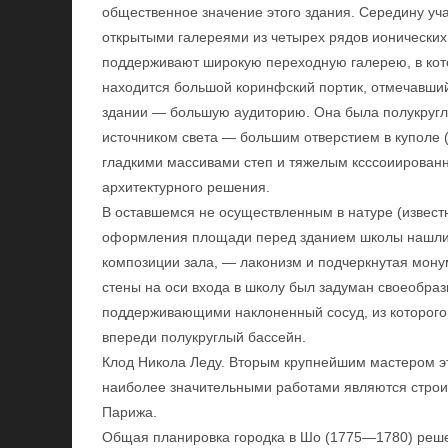
общественное значение этого здания. Середину уч
открытыми галереями из четырех рядов ионических
поддерживают широкую переходную галерею, в кот
находится большой коринфский портик, отмечавши
здании — большую аудиторию. Она была полукругл
источником света — большим отверстием в куполе (
гладкими массивами степ и тяжелым ксссоиирован
архитектурного решения.
В оставшемся не осуществленным в натуре (извест
оформления площади перед зданием школы нашли 
композиции зала, — лаконизм и подчеркнутая мону
стены на оси входа в школу был задуман своеобра
поддерживающими наклоненный сосуд, из которого
впереди полукруглый бассейн.
Клод Никола Леду. Вторым крупнейшим мастером э
наиболее значительными работами являются строит
Парижа.
Общая планировка городка в Шо (1775—1780) реше