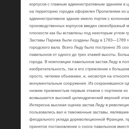
корпусов с главным административным зданием в ц
на территорию городка оформлен Пропилеями из ш
административное здание имело портик с колоннам
производственных корпусов введен своеобразный м
плоскости как бы вставлены под некоторым углом гр
Заставы Парижа были созданы Леду в 1783—1789 го
городского вала. Всего Леду было построено 35 со
павильонов от одного до трех этажей высоты. Боль
города. В композиции павильонов застав Леду в по
изобретательность, так и его стремление к больш
просто, четкими объемами, и, несмотря на относи
монументальные сооружения. Из сохранившихся одн
низким приземистым первым этажом с портиком из
возвышается высокий цилиндрический верхний эта
Интересна высокая оценка застав Леду в революци
пользовались вал и таможенные заставы, являвши
феодального уклада дореволюционной Франции, пр
принятое постановление о сносе павильонов вмест