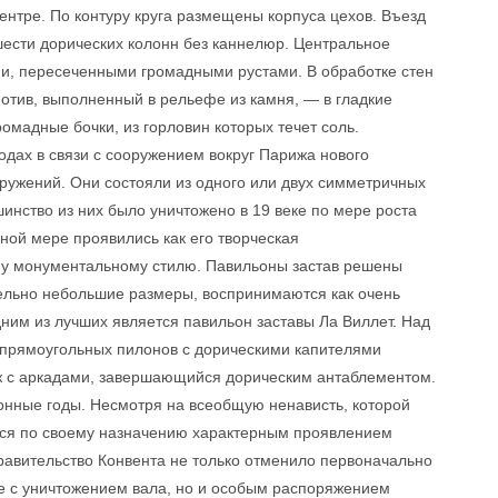
ентре. По контуру круга размещены корпуса цехов. Въезд
ести дорических колонн без каннелюр. Центральное
и, пересеченными громадными рустами. В обработке стен
отив, выполненный в рельефе из камня, — в гладкие
омадные бочки, из горловин которых течет соль.
дах в связи с сооружением вокруг Парижа нового
оружений. Они состояли из одного или двух симметричных
шинство из них было уничтожено в 19 веке по мере роста
лной мере проявились как его творческая
ому монументальному стилю. Павильоны застав решены
тельно небольшие размеры, воспринимаются как очень
им из лучших является павильон заставы Ла Виллет. Над
 прямоугольных пилонов с дорическими капителями
ж с аркадами, завершающийся дорическим антаблементом.
онные годы. Несмотря на всеобщую ненависть, которой
еся по своему назначению характерным проявлением
авительство Конвента не только отменило первоначально
е с уничтожением вала, но и особым распоряжением