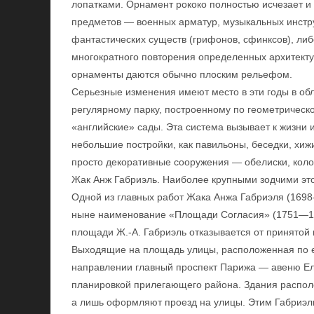
лопатками. Орнамент рококо полностью исчезает и
предметов — военных арматур, музыкальных инстру
фантастических существ (грифонов, сфинксов), л
многократного повторения определенных архитектур
орнаменты даются обычно плоским рельефом.
Серьезные изменения имеют место в эти годы в обл
регулярному парку, построенному по геометрическ
«английские» сады. Эта система вызывает к жизни
небольшие постройки, как павильоны, беседки, хи
просто декоративные сооружения — обелиски, колонн
Жак Анж Габриэль. Наиболее крупными зодчими это
Одной из главных работ Жака Анжа Габриэля (169
ныне наименование «Площади Согласия» (1751—17
площади Ж.-А. Габриэль отказывается от принятой 
Выходящие на площадь улицы, расположенная по е
направлении главный проспект Парижа — авеню Ел
планировкой прилегающего района. Здания располо
а лишь оформляют проезд на улицы. Этим Габриэль