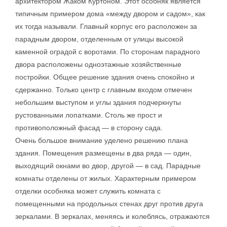
архитектором Жаком Куртоном. Этот особняк является
типичным примером дома «между двором и садом», как
их тогда называли. Главный корпус его расположен за
парадным двором, отделенным от улицы высокой
каменной оградой с воротами. По сторонам парадного
двора расположены одноэтажные хозяйственные
постройки. Общее решение здания очень спокойно и
сдержанно. Только центр с главным входом отмечен
небольшим выступом и углы здания подчеркнуты
рустованными лопатками. Столь же прост и
противоположный фасад — в сторону сада.
Очень большое внимание уделено решению плана
здания. Помещения размещены в два ряда — один,
выходящий окнами во двор, другой — в сад. Парадные
комнаты отделены от жилых. Характерным примером
отделки особняка может служить комната с
помещенными на продольных стенах друг против друга
зеркалами. В зеркалах, меняясь и колеблясь, отражаются