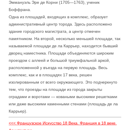
Эммануэль Эре де Корни (1705—1763), ученик
Боффрана.
Одна из площадей, входящих в комплекс, образует
административный центр торода. Здесь расположено
здание городского магистрата, а центр отмечен
памятником. На второй, несколько меньшей площади, так
называемой площади де ла Каррьер, находится бывший
дворец наместника. Площади объединяются широким
проездом с аллеей и большой триумфальной аркой,
расположенной у въезда на первую площадь. Весь
комплекс, как и в площадях 17 века, решен
изолированным от всего окружающего. Это подчеркнуто
тем, что проезды на площади из города закрыты
оградами и воротами — коваными высокими решетками
или даже высокими каменными стенами (площадь де ла
Каррьер).
<<< Французское Искусство 18 Века. Франция в 18 веке.