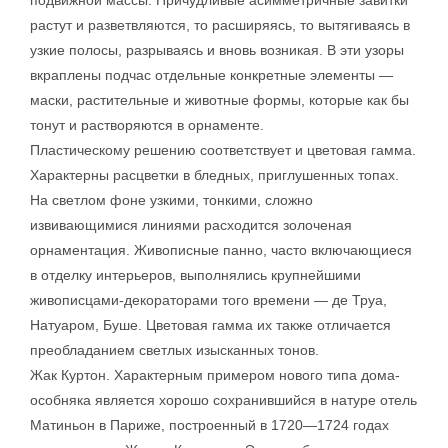
подвижной массы. Причудливые асимметричные завитки
растут и разветвляются, то расширяясь, то вытягиваясь в
узкие полосы, разрываясь и вновь возникая. В эти узоры
вкраплены подчас отдельные конкретные элементы —
маски, растительные и животные формы, которые как бы
тонут и растворяются в орнаменте.
Пластическому решению соответствует и цветовая гамма.
Характерны расцветки в бледных, приглушенных топах.
На светлом фоне узкими, тонкими, сложно
извивающимися линиями расходится золоченая
орнаментация. Живописные панно, часто включающиеся
в отделку интерьеров, выполнялись крупнейшими
живописцами-декораторами того времени — де Труа,
Натуаром, Буше. Цветовая гамма их также отличается
преобладанием светлых изысканных тонов.
Жак Куртон. Характерным примером нового типа дома-
особняка является хорошо сохранившийся в натуре отель
Матиньон в Париже, построенный в 1720—1724 годах