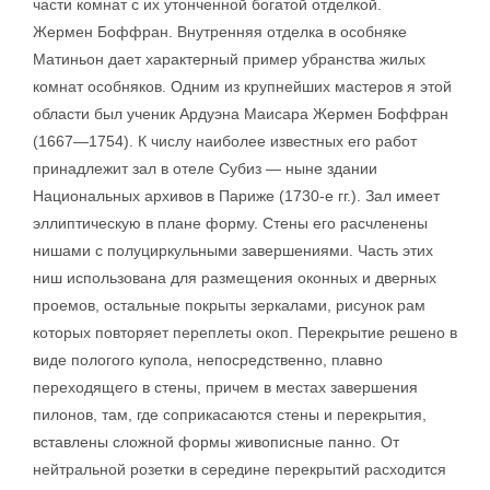
части комнат с их утонченной богатой отделкой.
Жермен Боффран. Внутренняя отделка в особняке
Матиньон дает характерный пример убранства жилых
комнат особняков. Одним из крупнейших мастеров я этой
области был ученик Ардуэна Маисара Жермен Боффран
(1667—1754). К числу наиболее известных его работ
принадлежит зал в отеле Субиз — ныне здании
Национальных архивов в Париже (1730-е гг.). Зал имеет
эллиптическую в плане форму. Стены его расчленены
нишами с полуциркульными завершениями. Часть этих
ниш использована для размещения оконных и дверных
проемов, остальные покрыты зеркалами, рисунок рам
которых повторяет переплеты окоп. Перекрытие решено в
виде пологого купола, непосредственно, плавно
переходящего в стены, причем в местах завершения
пилонов, там, где соприкасаются стены и перекрытия,
вставлены сложной формы живописные панно. От
нейтральной розетки в середине перекрытий расходится